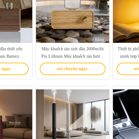
Băng
hình
dầu thiết yếu
Máy khuếch tán tinh dầu 2600mAh
Thiết bị ph
um Battery
Pin Lithium Máy khuếch tán hương
minh hợp 
er cho gia đình
thơm không khí lạnh tối giản
k
 ngay.
nói chuyện ngay.
nó