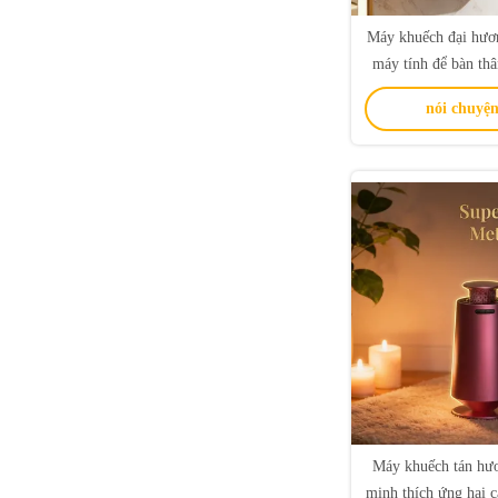
Máy khuếch đại hươ
máy tính để bàn thâ
trường 180ML Năng 
nói chuyện
yếu
Máy khuếch tán hư
minh thích ứng hai 