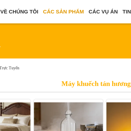
VỀ CHÚNG TÔI
CÁC SẢN PHẨM
CÁC VỤ ÁN
TI
m
Trực Tuyến
Máy khuếch tán hương