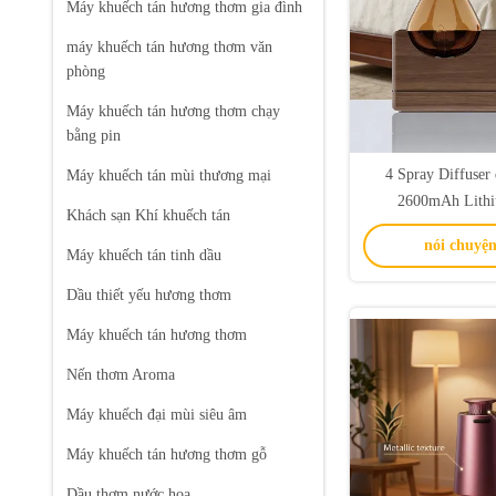
Máy khuếch tán hương thơm gia đình
máy khuếch tán hương thơm văn
phòng
Máy khuếch tán hương thơm chạy
bằng pin
4 Spray Diffuser 
Máy khuếch tán mùi thương mại
2600mAh Lithi
Khách sạn Khí khuếch tán
Aromatherapy Diffus
nói chuyện
Máy khuếch tán tinh dầu
Dầu thiết yếu hương thơm
Máy khuếch tán hương thơm
Nến thơm Aroma
Máy khuếch đại mùi siêu âm
Máy khuếch tán hương thơm gỗ
Dầu thơm nước hoa