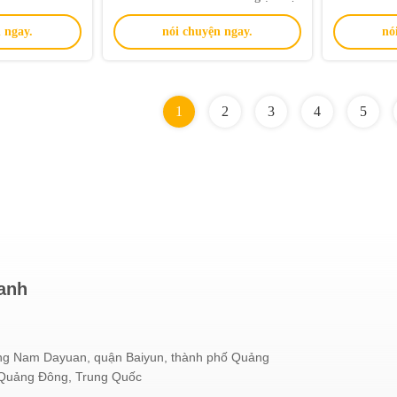
à ô tô
m
 ngay.
nói chuyện ngay.
nó
1
2
3
4
5
hanh
g Nam Dayuan, quận Baiyun, thành phố Quảng
 Quảng Đông, Trung Quốc