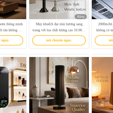
Băng
hình
thơm thông minh
Máy khuếch đại mùi hương sang
2000mAh p
h tán không khí
trọng với loa chất lượng cao 10.000h
không có n
mùi hương
Thời gian sử dụng cực kỳ dài và
hai chất lỏ
 ngay.
nói chuyện ngay.
nó
công nghệ khuếch đại không khí lạnh