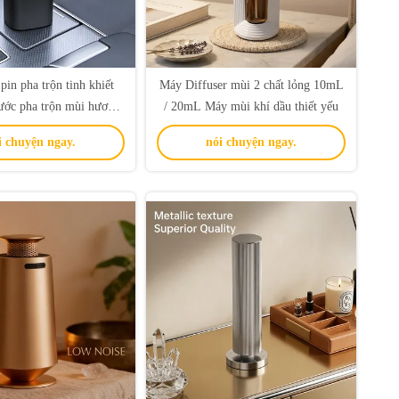
in pha trộn tinh khiết
Máy Diffuser mùi 2 chất lỏng 10mL
ước pha trộn mùi hương
/ 20mL Máy mùi khí dầu thiết yếu
ng công nghệ atomization
i chuyện ngay.
nói chuyện ngay.