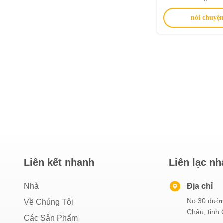
gia đình v
nói chuyện
Liên kết nhanh
Liên lạc n
Nhà
Địa chỉ
No.30 đườn
Về Chúng Tôi
Châu, tỉnh
Các Sản Phẩm