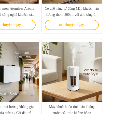
ăn mòn Atomizer Aroma
Cơ chế nâng tự động Máy khuếch tán
ới công nghệ khuếch tán
hương thơm 200ml với ánh sáng ấm
hông khí lạnh
áp 7 màu
i chuyện ngay.
nói chuyện ngay.
n mùi hương không gian
Máy khuếch tán tinh dầu không
a tường / Cài đặt trên
nước, cấu trúc không bông