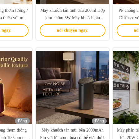
ng thơm tường /
Máy khuếch tán tinh dầu 200ml Hợp
PP chống 
n thiện với môi
kim nhôm 5W Máy khuếch tán
Diffuser v
lượng dầu thiết
hương thơm
k
 ngay.
nói chuyện ngay.
nó
Băng
Băng
hình
hình
ơng thơm thông
Máy khuếch tán mùi bền 2000mAh
Máy phân tá
cảnh 100cbm cho
Pin với lõi atom hóa có thể giặt được
lớn 20W Cử