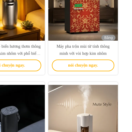
Băng
hình
ổ biến hương thơm thông
Máy pha trộn mùi từ tính thông
kim nhôm với phổ biến
minh với vòi hợp kim nhôm
hông khí lạnh
i chuyện ngay.
nói chuyện ngay.