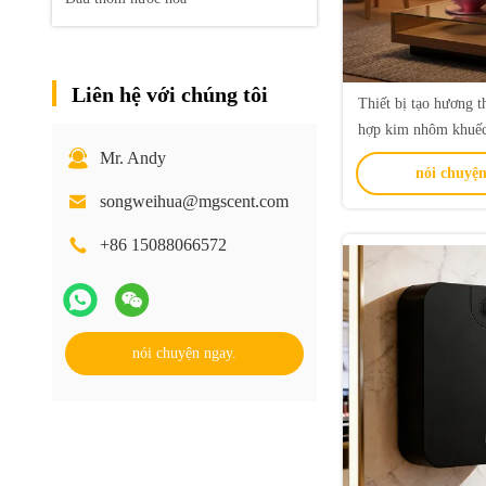
Liên hệ với chúng tôi
Thiết bị tạo hương 
hợp kim nhôm khuếc
lạnh máy tạo 
Mr. Andy
nói chuyện
songweihua@mgscent.com
+86 15088066572
nói chuyện ngay.