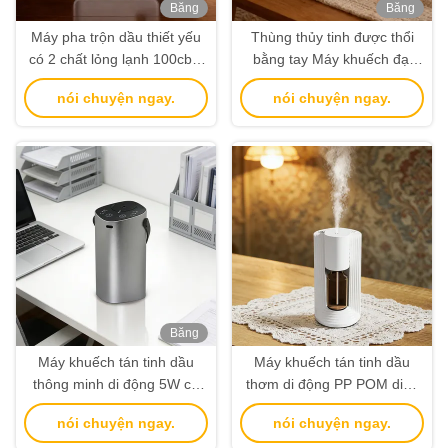
Băng
Băng
hình
hình
Máy pha trộn dầu thiết yếu
Thùng thủy tinh được thổi
có 2 chất lỏng lạnh 100cbm
bằng tay Máy khuếch đại
với pin lithium sạc lại
mùi hương gia đình với bảo
nói chuyện ngay.
nói chuyện ngay.
quản hạt gỗ tự nhiên
Băng
hình
Máy khuếch tán tinh dầu
Máy khuếch tán tinh dầu
thông minh di động 5W có
thơm di động PP POM diện
pin 2000mAh, hai chế độ
tích 10-30m2 với hai chế độ
nói chuyện ngay.
nói chuyện ngay.
phun sương
phun sương