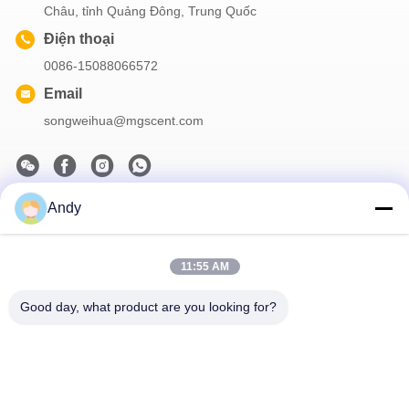
Châu, tỉnh Quảng Đông, Trung Quốc
Điện thoại
0086-15088066572
Email
songweihua@mgscent.com
Andy
Thông tin của chúng tôi
Đăng ký bản tin của chúng tôi để được giảm giá và nhiều hơn
11:55 AM
nữa.
Good day, what product are you looking for?