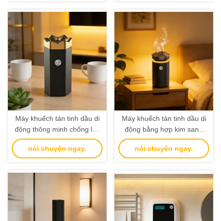
Máy khuếch tán tinh dầu di
Máy khuếch tán tinh dầu di
động thông minh chống lật,
động bằng hợp kim sang
đốt trầm hương điện tử
trọng với đèn chiếu sáng tiện
nói chuyện ngay.
nói chuyện ngay.
lợi