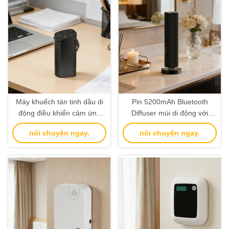
Máy khuếch tán tinh dầu di
Pin 5200mAh Bluetooth
động điều khiển cảm ứng
Diffuser mùi di động với
nhạy với pin 2000mAh, hai
công nghệ báo động mức
nói chuyện ngay.
nói chuyện ngay.
chế độ phun sương
dầu thấp