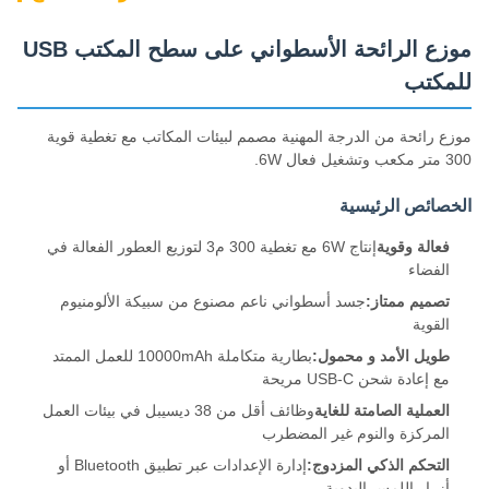
موزع الرائحة الأسطواني على سطح المكتب USB
للمكتب
موزع رائحة من الدرجة المهنية مصمم لبيئات المكاتب مع تغطية قوية
300 متر مكعب وتشغيل فعال 6W.
الخصائص الرئيسية
فعالة وقوية
إنتاج 6W مع تغطية 300 م3 لتوزيع العطور الفعالة في
الفضاء
تصميم ممتاز:
جسد أسطواني ناعم مصنوع من سبيكة الألومنيوم
القوية
طويل الأمد و محمول:
بطارية متكاملة 10000mAh للعمل الممتد
مع إعادة شحن USB-C مريحة
العملية الصامتة للغاية
وظائف أقل من 38 ديسيبل في بيئات العمل
المركزة والنوم غير المضطرب
التحكم الذكي المزدوج:
إدارة الإعدادات عبر تطبيق Bluetooth أو
أزرار اللمس اليدوية