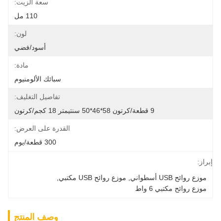
سعة الزيت:
110 مل
لون:
أسود/فضي
مادة:
سبائك الألومنيوم
تفاصيل التغليف:
9 قطعة/كرتون 58*46*50 سنتيمتر 18 كجم/كرتون
القدرة على العرض:
300 قطعة/يوم
إبراز:
موزع روائح USB أسطواني
, 
موزع روائح USB مكتبي
, 
موزع روائح مكتبي 6 واط
وصف المنتج