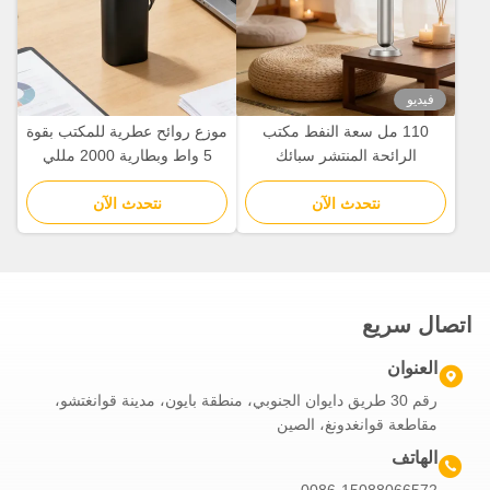
فيديو
110 مل سعة النفط مكتب
موزع روائح عطرية للمكتب بقوة
الرائحة المنتشر سبائك
5 واط وبطارية 2000 مللي
الألومنيوم آلة الهواء الرائحة
أمبير للزيوت العطرية النقية
نتحدث الآن
نتحدث الآن
اتصال سريع
العنوان
رقم 30 طريق دايوان الجنوبي، منطقة بايون، مدينة قوانغتشو،
مقاطعة قوانغدونغ، الصين
الهاتف
0086-15088066572