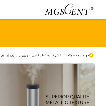
خونه
/
محصولات
/
پخش کننده عطر اداری
/
دیفیوزر رایحه اداری USB استوانه‌ای با پوشش 300 متر مکعب و توان 6 وات