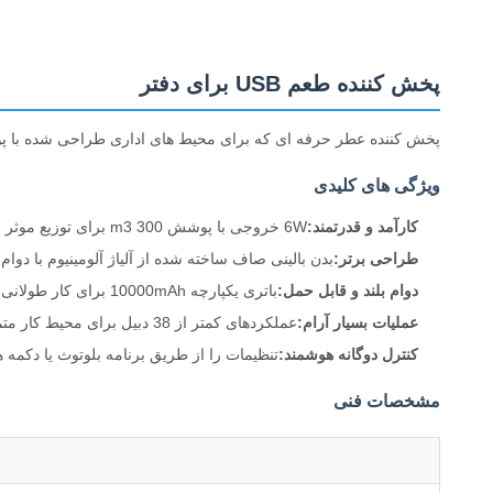
پخش کننده طعم USB برای دفتر
پخش کننده عطر حرفه ای که برای محیط های اداری طراحی شده با پوشش 300 متر مکعب قدرتمند و عملکرد ک
ویژگی های کلیدی
کارآمد و قدرتمند:
6W خروجی با پوشش 300 m3 برای توزیع موثر عطر فضایی
طراحی برتر:
بدن بالینی صاف ساخته شده از آلیاژ آلومینیوم با دوام
دوام بلند و قابل حمل:
باتری یکپارچه 10000mAh برای کار طولانی مدت با شارژ USB-C راحت
عملیات بسیار آرام:
عملکردهای کمتر از 38 دبیل برای محیط کار متمرکز و خواب بدون اختلال
کنترل دوگانه هوشمند:
تنظیمات را از طریق برنامه بلوتوث یا دکمه
مشخصات فنی