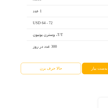
1 عدد
USD 64 - 72
T/T، وسترن یونیون
300 عدد در روز
بدست بیار
حالا حرف بزن