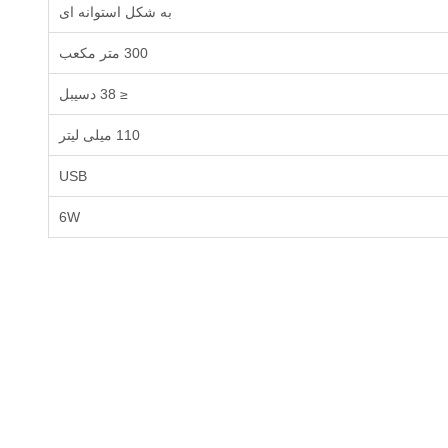
به شکل استوانه ای
300 متر مکعب
≤ 38 دسیبل
110 میلی لیتر
USB
6W