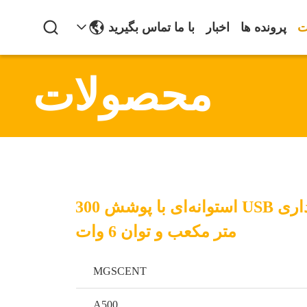
ت
پرونده ها
اخبار
با ما تماس بگیرید
محصولات
دیفیوزر رایحه اداری USB استوانه‌ای با پوشش 300
متر مکعب و توان 6 وات
MGSCENT
A500