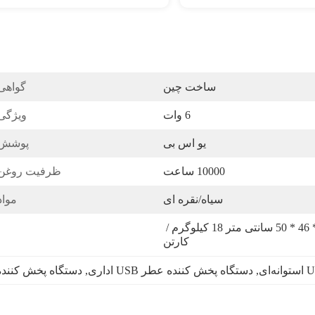
ساخت چین
گواهی
6 وات
ویژگی
یو اس بی
پوشش:
10000 ساعت
ظرفیت روغن:
سیاه/نقره ای
مواد
9 عدد / کارتن 58 * 46 * 50 سانتی متر 18 کیلوگرم / 
کارتن
, 
دستگاه پخش کننده عطر USB اداری
, 
دستگاه پخش کننده عط