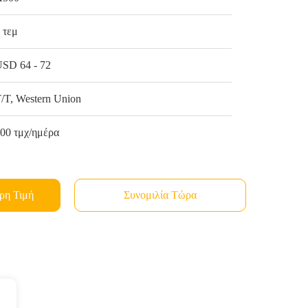
 τεμ
SD 64 - 72
/T, Western Union
00 τμχ/ημέρα
ρη Τιμή
Συνομιλία Τώρα