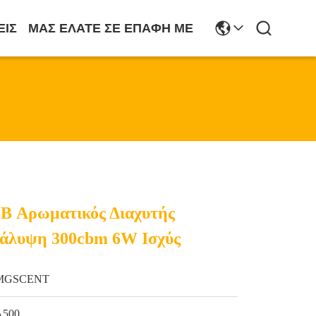
ΕΙΣ
ΜΑΣ ΕΛΆΤΕ ΣΕ ΕΠΑΦΉ ΜΕ
SB Αρωματικός Διαχυτής
άλυψη 300cbm 6W Ισχύς
MGSCENT
Α500