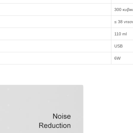
300 κυβικ
≤ 38 ντεσ
110 ml
USB
6W