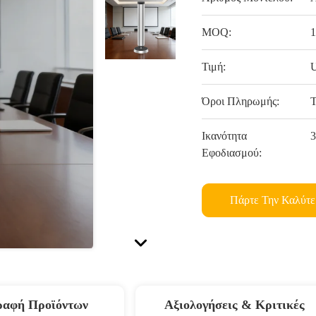
MOQ:
1
Τιμή:
U
Όροι Πληρωμής:
T
Ικανότητα
3
Εφοδιασμού:
Πάρτε Την Καλύτε
ραφή Προϊόντων
Αξιολογήσεις & Κριτικές