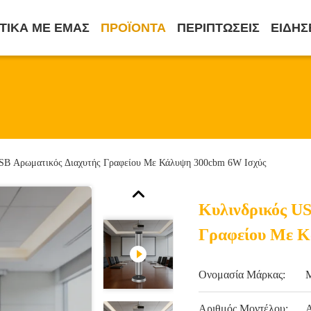
ΤΙΚΆ ΜΕ ΕΜΆΣ
ΠΡΟΪΌΝΤΑ
ΠΕΡΙΠΤΏΣΕΙΣ
ΕΙΔΉΣ
SB Αρωματικός Διαχυτής Γραφείου Με Κάλυψη 300cbm 6W Ισχύς
Κυλινδρικός U
Γραφείου Με Κ
Ονομασία Μάρκας:
Αριθμός Μοντέλου: