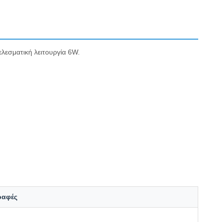
λεσματική λειτουργία 6W.
ραφές