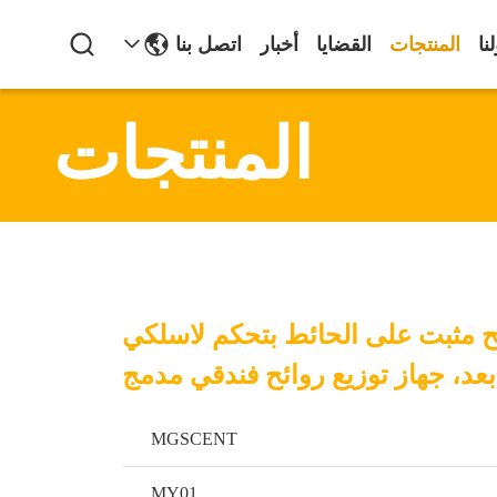
نا
المنتجات
القضايا
أخبار
اتصل بنا
المنتجات
ئح مثبت على الحائط بتحكم لاسلكي
عد، جهاز توزيع روائح فندقي مدمج
MGSCENT
MY01