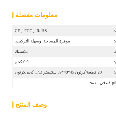
معلومات مفصلة
:
CE、FCC、RoHS
:
موفرة للمساحة، وسهلة التركيب.
:
بلاستيك
:
0.9 كجم
:
20 قطعة/كرتون 45*48*39 سنتيمتر 17.3 كجم/كرتون
ائح فندقي مدمج
وصف المنتج