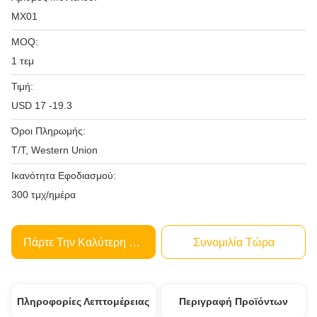
ΜΧ01
MOQ:
1 τεμ
Τιμή:
USD 17 -19.3
Όροι Πληρωμής:
T/T, Western Union
Ικανότητα Εφοδιασμού:
300 τμχ/ημέρα
Πάρτε Την Καλύτερη Τιμή
Συνομιλία Τώρα
Πληροφορίες Λεπτομέρειας
Περιγραφή Προϊόντων