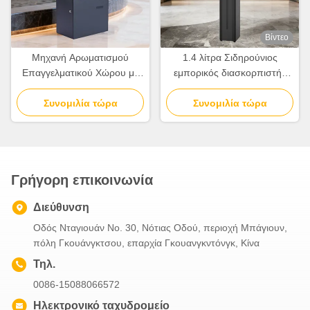
Βίντεο
Μηχανή Αρωματισμού
1.4 λίτρα Σιδηρούνιος
Επαγγελματικού Χώρου με
εμπορικός διασκορπιστής
Μεταλλικό Σώμα και Κάλυψη
αρώματος 1400 ml
5000cbm 1000ml
Συνομιλία τώρα
χωρητικότητας πετρελαίου
Συνομιλία τώρα
Χωρητικότητα
Ασύρματος διασκορπιστής
αρώματος
Γρήγορη επικοινωνία
Διεύθυνση
Οδός Νταγιουάν Νο. 30, Νότιας Οδού, περιοχή Μπάγιουν,
πόλη Γκουάνγκτσου, επαρχία Γκουανγκντόνγκ, Κίνα
Τηλ.
0086-15088066572
Ηλεκτρονικό ταχυδρομείο