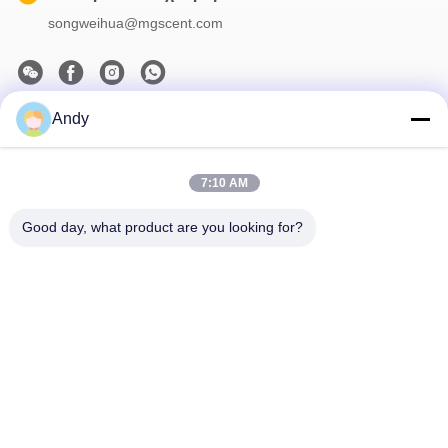
songweihua@mgscent.com
Andy
Το Δελτίο Ενημέρωσης
Συνδρομηθείτε στο ενημερωτικό μας δελτίο για εκπτώσεις και
πολλά άλλα.
7:10 AM
Good day, what product are you looking for?
Μας Ελάτε Σε Επαφή Με