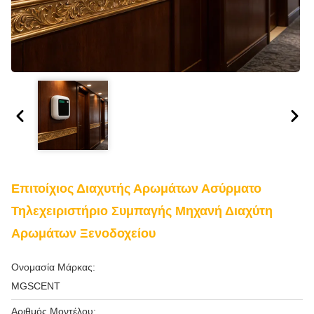
Επιτοίχιος Διαχυτής Αρωμάτων Ασύρματο
Τηλεχειριστήριο Συμπαγής Μηχανή Διαχύτη
Αρωμάτων Ξενοδοχείου
Ονομασία Μάρκας:
MGSCENT
Αριθμός Μοντέλου: