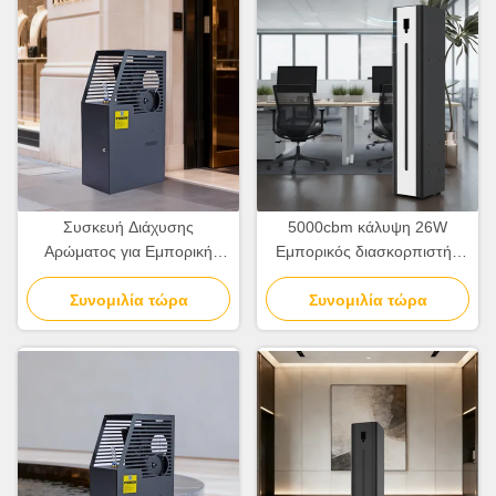
Συσκευή Διάχυσης
5000cbm κάλυψη 26W
Αρώματος για Εμπορική
Εμπορικός διασκορπιστής
Χρήση με Τηλεχειρισμό και
αρώματος με WiFi Bluetooth
Έξυπνη Οθόνη, Κάλυψη
Συνομιλία τώρα
Συνομιλία τώρα
APP Control
5000κ.μ.