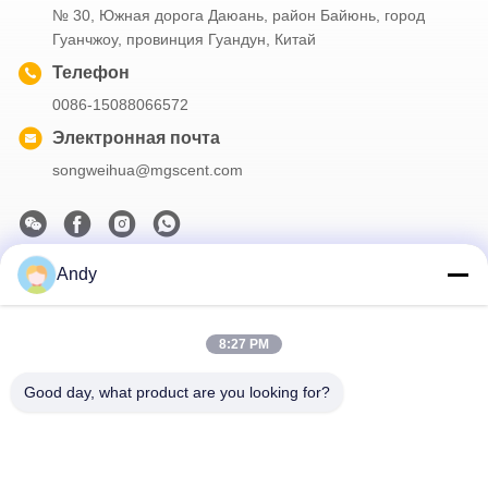
№ 30, Южная дорога Даюань, район Байюнь, город
Гуанчжоу, провинция Гуандун, Китай
Телефон
0086-15088066572
Электронная почта
songweihua@mgscent.com
Andy
Наш бюллетень
Подпишитесь на нашу информационную рассылку для
получения скидок и прочего.
8:27 PM
Good day, what product are you looking for?