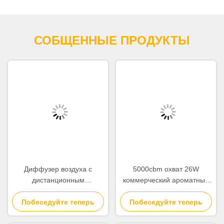
СОБЩЕННЫЕ ПРОДУКТЫ
Диффузер воздуха с
5000cbm охват 26W
дистанционным
коммерческий ароматный
управлением Bluetooth с
диффузер с Wi-Fi Bluetooth
Побеседуйте теперь
интеллектуальным
Побеседуйте теперь
APP управления
дисплеем