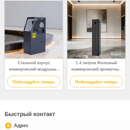
Видео
Стальной корпус
1.4 литров Железный
коммерческий воздушный
коммерческий ароматный
аромат с 5000cbm охват
диффузор 1400 мл
Побеседуйте теперь
1000ml вместимость
Побеседуйте теперь
Масляная емкость
Беспроводной ароматный
диффузор
Быстрый контакт
Адрес