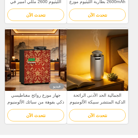
2600mAh بطارية الليثيوم موزع
الليثيوم 2600 مللي أمبير في
العلاج العطري للمنزل
الساعة، موزع روائح بالهواء
نتحدث الآن
نتحدث الآن
البارد بتصميم بسيط
فيديو
الجمالية الحد الأدنى الرائحة
جهاز موزع روائح مغناطيسي
الذكية المنتشر سبيكة الألومنيوم
ذكي بفوهة من سبائك الألومنيوم
مع انتشار الهواء البارد
نتحدث الآن
نتحدث الآن