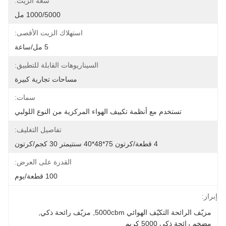
سعة الزيت:
1000/5000 مل
استهلاك الزيت الأقصى:
5 مل/ساعة
السيناريوهات القابلة للتطبيق:
مساحات تجارية كبيرة
سمات:
تستخدم مع أنظمة تكييف الهواء المركزية من النوع اللولبي
تفاصيل التغليف:
4 قطعة/كرتون 75*48*40 سنتيمتر 30 كجم/كرتون
القدرة على العرض:
100 قطعة/يوم
إبراز:
مزيّف الرائحة التكيّف الهوائي 5000cbm
, 
مزيّف رائحة ذكي
, 
مضخم رائحة ذكي 5000 كربم