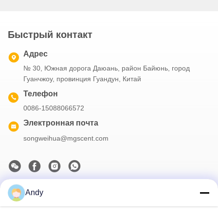
Быстрый контакт
Адрес
№ 30, Южная дорога Даюань, район Байюнь, город
Гуанчжоу, провинция Гуандун, Китай
Телефон
0086-15088066572
Электронная почта
songweihua@mgscent.com
Andy
Наш бюллетень
Подпишитесь на нашу информационную рассылку для