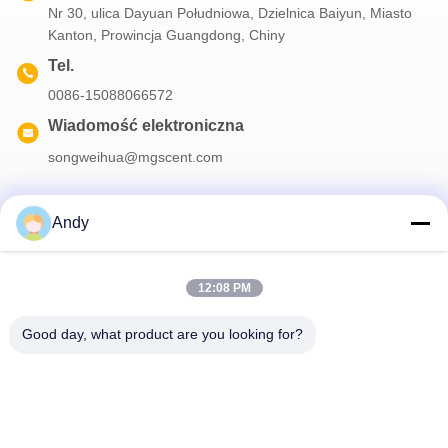
Nr 30, ulica Dayuan Południowa, Dzielnica Baiyun, Miasto
Kanton, Prowincja Guangdong, Chiny
Tel.
0086-15088066572
Wiadomość elektroniczna
songweihua@mgscent.com
Andy
Nasz biuletyn
12:08 PM
Zapisz się do naszego biuletynu z rabatami i innymi informacjami.
Good day, what product are you looking for?