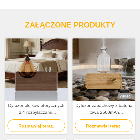
ZAŁĄCZONE PRODUKTY
Wideo
Dyfuzor olejków eterycznych
Dyfuzor zapachowy z baterią
z 4 rozpylaczami,
litową 2600mAh,
akumulator litowo-jonowy
minimalistyczny dyfuzor
2600 mAh, dyfuzor
Rozmawiaj teraz.
zapachowy na zimne
Rozmawiaj teraz.
aromaterapeutyczny do
powietrze
domu