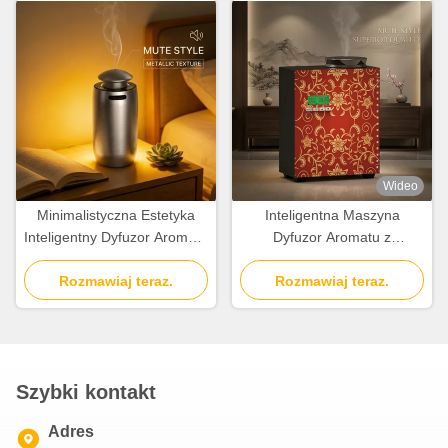
Wideo
Minimalistyczna Estetyka
Inteligentna Maszyna
Inteligentny Dyfuzor Aromatu
Dyfuzor Aromatu z
Ze Stopu Aluminium Z
Magnetycznym Kluczem i
Dyfuzją Zimnego Powietrza
Rozmawiaj teraz.
Dyszą ze Stopu Aluminium
Rozmawiaj teraz.
Szybki kontakt
Adres