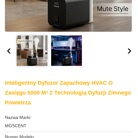
Inteligentny Dyfuzor Zapachowy HVAC O
Zasięgu 5000 M³ Z Technologią Dyfuzji Zimnego
Powietrza
Nazwa Marki:
MGSCENT
Numer Modelu: