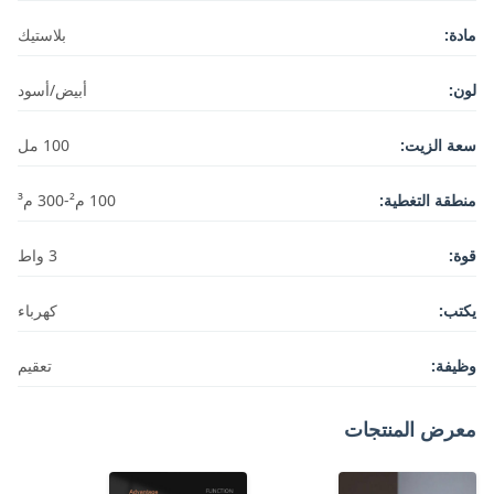
مادة:
بلاستيك
لون:
أبيض/أسود
سعة الزيت:
100 مل
منطقة التغطية:
100 م²-300 م³
قوة:
3 واط
يكتب:
كهرباء
وظيفة:
تعقيم
معرض المنتجات