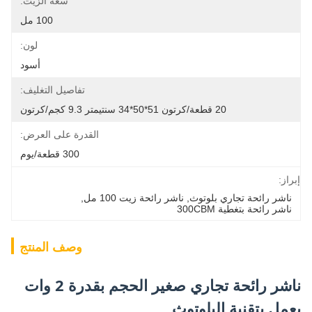
سعة الزيت:
100 مل
لون:
أسود
تفاصيل التغليف:
20 قطعة/كرتون 51*50*34 سنتيمتر 9.3 كجم/كرتون
القدرة على العرض:
300 قطعة/يوم
إبراز:
ناشر رائحة تجاري بلوتوث
, 
ناشر رائحة زيت 100 مل
, 
ناشر رائحة بتغطية 300CBM
وصف المنتج
ناشر رائحة تجاري صغير الحجم بقدرة 2 وات
يعمل بتقنية البلوتوث