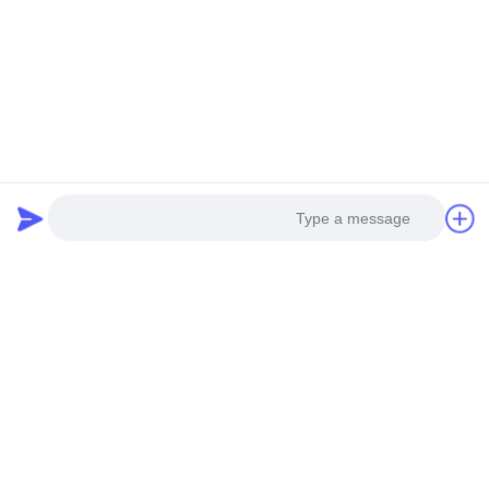
نشرتنا الإخبارية
اشترك في نشرتنا الإخبارية للحصول على خصومات وأكثر.
Photo
Video Call
اتصل بنا
Audio Call