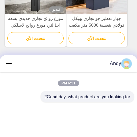
فيديو
جهاز تعطير جو تجاري بهيكل
موزع روائح تجاري حديدي بسعة
فولاذي بتغطية 5000 متر مكعب
1.4 لتر، موزع روائح لاسلكي
وسعة 1000 مل
بسعة 1400 مل
نتحدث الآن
نتحدث الآن
Andy
اتصال سريع
6:51 PM
العنوان
رقم 30 طريق دايوان الجنوبي، منطقة بايون، مدينة قوانغتشو،
Good day, what product are you looking for?
مقاطعة قوانغدونغ، الصين
الهاتف
0086-15088066572
البريد الإلكتروني
songweihua@mgscent.com