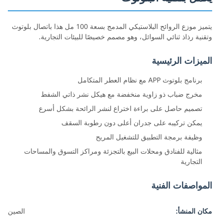
يتميز موزع الروائح البلاستيكي المدمج بسعة 100 مل هذا باتصال بلوتوث
وتقنية رذاذ ثنائي السوائل، وهو مصمم خصيصًا للبيئات التجارية.
الميزات الرئيسية
برنامج بلوتوث APP مع نظام العطر المتكامل
مخرج ضباب ذو زاوية منخفضة مع هيكل نشر ذاتي الشفط
تصميم حاصل على براءة اختراع لنشر الرائحة بشكل أسرع
يمكن تركيبه على جدران أعلى دون رطوبة السقف
وظيفة برمجة التطبيق للتشغيل المريح
مثالية للفنادق ومحلات البيع بالتجزئة ومراكز التسوق والمساحات
التجارية
المواصفات الفنية
مكان المنشأ:
الصين