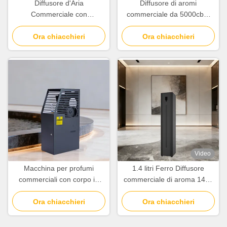
Diffusore d'Aria
Diffusore di aromi
Commerciale con
commerciale da 5000cbm
Telecomando Bluetooth e
con copertura da 26W con
Display Intelligente,
Ora chiacchieri
controllo APP WiFi Bluetooth
Ora chiacchieri
Copertura 5000cbm
Video
Macchina per profumi
1.4 litri Ferro Diffusore
commerciali con corpo in
commerciale di aroma 1400
acciaio e copertura di
ml Diffusore di profumo
5000cbm, capacità di
Ora chiacchieri
senza fili di capacità di olio
Ora chiacchieri
1000ml