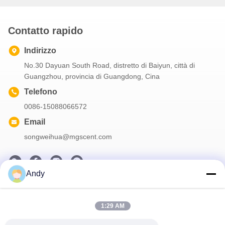
Contatto rapido
Indirizzo
No.30 Dayuan South Road, distretto di Baiyun, città di
Guangzhou, provincia di Guangdong, Cina
Telefono
0086-15088066572
Email
songweihua@mgscent.com
Andy
La nostra newsletter
Iscriviti alla nostra newsletter per sconti e altro.
1:29 AM