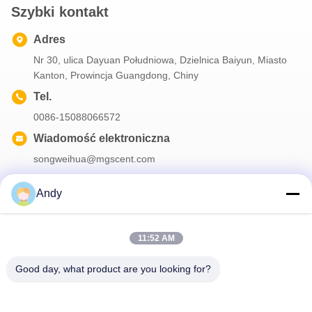
Szybki kontakt
Adres
Nr 30, ulica Dayuan Południowa, Dzielnica Baiyun, Miasto
Kanton, Prowincja Guangdong, Chiny
Tel.
0086-15088066572
Wiadomość elektroniczna
songweihua@mgscent.com
Andy
Nasz biuletyn
11:52 AM
Zapisz się do naszego biuletynu z rabatami i innymi informacjami.
Good day, what product are you looking for?