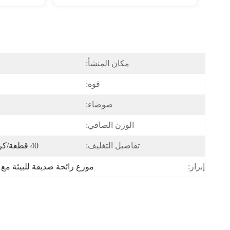
مكان المنشأ:
قوة:
ضوضاء:
الوزن الصافي:
تفاصيل التغليف:
40 قطعة/كرتون 38*48*40 سنتيمتر 19.3 كجم
موزع رائحة صديقة للبيئة مع 
إبراز: