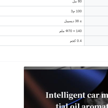
80 مل
100 م3
≥ 38 ديسيبل
Φ70 × 140 ملم
0.4 كجم