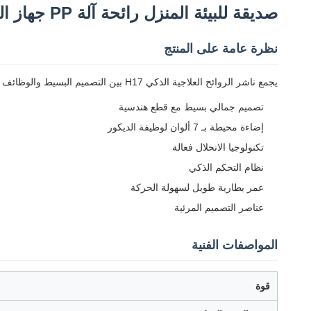
صديقة للبيئة المنزل رائحة آلة PP جهاز العطر المنزلي 2W 7 لون المنزل رائحة الناشر
نظرة عامة على المنتج
يجمع ناشر الروائح العلاجية الذكي H17 بين التصميم البسيط والوظائف المتقدمة، ويتميز بملمس هندسي وإضاءة محيطة ملونة توازن بين الجماليات الحديثة ونشر العطور المنزلية العملية.
تصميم جمالي بسيط مع قطع هندسية
إضاءة محيطة بـ 7 ألوان لوظيفة الديكور
تكنولوجيا الانحلال فعالة
نظام التحكم الذكي
عمر بطارية طويل لسهولة الحركة
عناصر التصميم المرئية
المواصفات الفنية
قوة