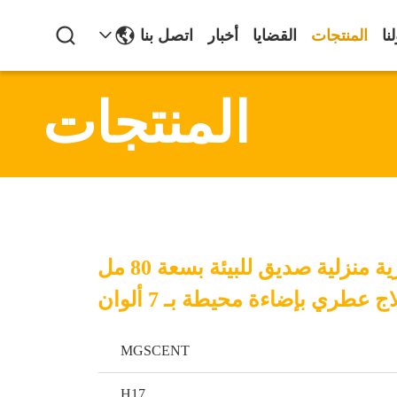
نا
المنتجات
القضايا
أخبار
اتصل بنا
المنتجات
موزع روائح عطرية منزلية صديق للبيئة بسعة 80 مل
ج عطري بإضاءة محيطة بـ 7 ألوان
MGSCENT
H17