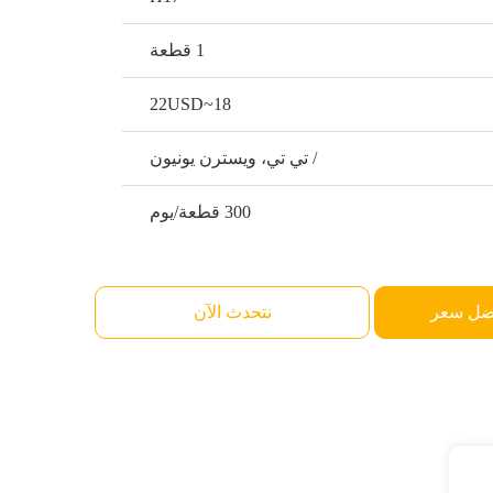
1 قطعة
18~22USD
/ تي تي، ويسترن يونيون
300 قطعة/يوم
ضل سعر
نتحدث الآن