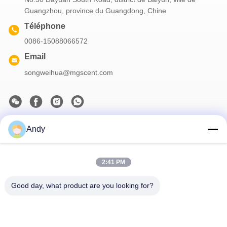
Guangzhou, province du Guangdong, Chine
Téléphone
0086-15088066572
Email
songweihua@mgscent.com
Andy
Notre newsletter
Abonnez-vous à notre newsletter pour des réductions et plus
encore.
2:41 PM
Good day, what product are you looking for?