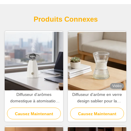
Produits Connexes
Vidéo
Diffuseur d'arômes
Diffuseur d'arôme en verre
domestique à atomisation
design sablier pour la
sans eau, diffuseur d'arômes
maison, diffuseur de parfum
moderne et minimaliste
Causez Maintenant
Causez Maintenant
blanc pour bureau