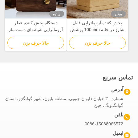
ویدیو
ویدیو
پخش کننده آروماتراپي قابل
دستگاه پخش کننده عطر
شارژ در خانه 100cbm پوشش
آروماتراپی شیشه‌ای دست‌ساز
با کنترل روشنایی مستقل
با حفظ دانه‌های چوب طبیعی
حالا حرف بزن
حالا حرف بزن
تماس سریع
آدرس
شماره ۳۰ خیابان دایوان جنوبی، منطقه بایون، شهر گوانگژو، استان
گوانگدونگ، چین
تلفن
0086-15088066572
ایمیل