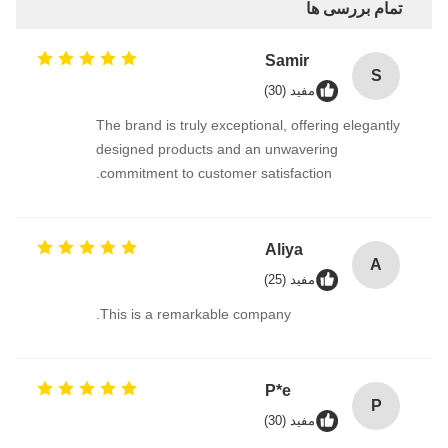
تمام بررسی ها
Samir
S
مفید (30)
The brand is truly exceptional, offering elegantly
designed products and an unwavering
commitment to customer satisfaction.
Aliya
A
مفید (25)
This is a remarkable company.
P*e
P
مفید (30)