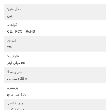
محل منبع:
چین
گواهی:
CE、FCC、RoHS
قدرت:
2W
ظرفیت:
80 میلی لیتر
سر و صدا:
≤ 38 دسی بل
پوشش:
100 متر مربع
وزن خالص: