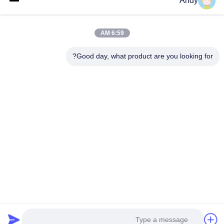
Andy
نشرتنا الإخبارية
6:59 AM
اشترك في نشرتنا الإخبارية للحصول على خصومات وأكثر.
Good day, what product are you looking for?
اتصل بنا
سياسة الخصوصية
|
خريطة الموقع
| الصين جودة جيدة ماكينة نشر
الروائح المورد. حقوق الطبع والنشر © 2026 Guangzhou HaoYue