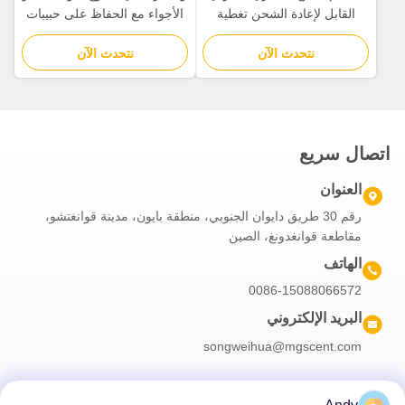
القابل لإعادة الشحن تغطية
الأجواء مع الحفاظ على حبيبات
100cbm مع التحكم في الإضاءة
الخشب الطبيعي
المستقلة
نتحدث الآن
نتحدث الآن
اتصال سريع
العنوان
رقم 30 طريق دايوان الجنوبي، منطقة بايون، مدينة قوانغتشو،
مقاطعة قوانغدونغ، الصين
الهاتف
0086-15088066572
البريد الإلكتروني
songweihua@mgscent.com