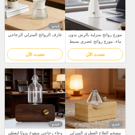
فيديو
موزع روائح منزلية بالرش بدون
عازف الروائح المنزلي الزجاجي
ماء، موزع روائح عصري بسيط
نتحدث الآن
نتحدث الآن
فيديو
فيديو
مضخم العلاج العطري المنزلي
وعاء زجاجي منفوخ يدويًا لتعطير