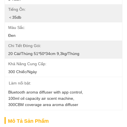
Tiếng Ồn:
＜35db
Màu Sắc:
Đen
Chi Tiết Đóng Gói:
20 Cái/thùng 51*50*34cm 9,3kg/thùng
Khả Năng Cung Cấp:
300 Chiếc/ngày
Làm nổi bật:
Bluetooth aroma diffuser with app control
, 
100ml oil capacity air scent machine
, 
300CBM coverage area aroma diffuser
Mô Tả Sản Phẩm