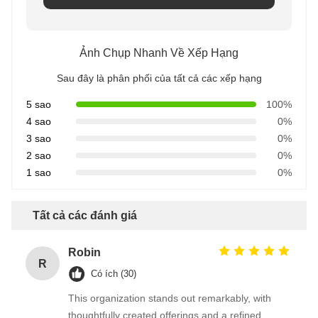
Ảnh Chụp Nhanh Về Xếp Hạng
Sau đây là phân phối của tất cả các xếp hạng
5 sao
100%
4 sao
0%
3 sao
0%
2 sao
0%
1 sao
0%
Tất cả các đánh giá
Robin
R
Có ích (30)
This organization stands out remarkably, with
thoughtfully created offerings and a refined