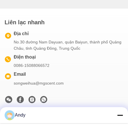
Liên lạc nhanh
Địa chỉ
No.30 đường Nam Dayuan, quận Baiyun, thành phố Quảng
Châu, tỉnh Quảng Đông, Trung Quốc
Điện thoại
0086-15088066572
Email
songweihua@mgscent.com
Andy
Thông tin của chúng tôi
Đăng ký bản tin của chúng tôi để được giảm giá và nhiều hơn