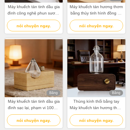
hình
Máy khuếch tán tinh dầu gia
Máy khuếch tán hương thơm
đình công nghệ phun sương
bằng thủy tinh hình đồng hồ
không nước, thiết kế hiện đại
cát dùng cho gia đình, văn
nói chuyện ngay.
tối giản
nói chuyện ngay.
phòng màu trắng
Băng
Băng
hình
hình
Máy khuếch tán tinh dầu gia
Thùng kính thổi bằng tay
đình sạc lại, phạm vi 100m³,
Máy khuếch tán hương thơm
có điều khiển đèn độc lập
với bảo quản hạt gỗ tự nhiên
nói chuyện ngay.
nói chuyện ngay.