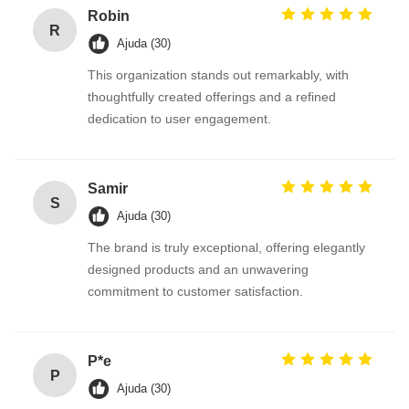
Robin
R
Ajuda (30)
This organization stands out remarkably, with
thoughtfully created offerings and a refined
dedication to user engagement.
Samir
S
Ajuda (30)
The brand is truly exceptional, offering elegantly
designed products and an unwavering
commitment to customer satisfaction.
P*e
P
Ajuda (30)