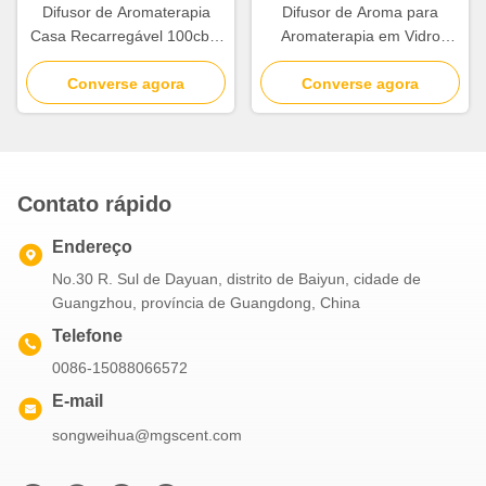
Difusor de Aromaterapia
Difusor de Aroma para
Casa Recarregável 100cbm
Aromaterapia em Vidro
Cobertura Com Controle de
Soprado à Mão com
Iluminação Independente
Converse agora
Preservação de Grão de
Converse agora
Madeira Natural
Contato rápido
Endereço
No.30 R. Sul de Dayuan, distrito de Baiyun, cidade de
Guangzhou, província de Guangdong, China
Telefone
0086-15088066572
E-mail
songweihua@mgscent.com