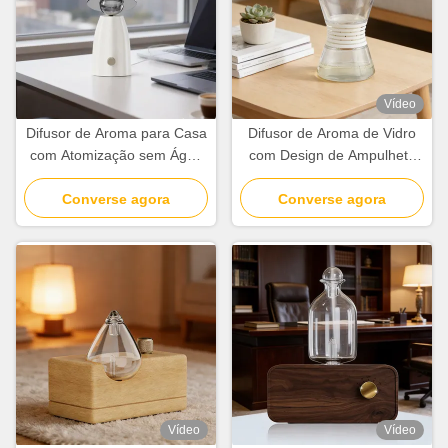
Vídeo
Difusor de Aroma para Casa
Difusor de Aroma de Vidro
com Atomização sem Água
com Design de Ampulheta
Difusor de Aroma Moderno
para Casa Difusor de
Converse agora
Minimalista
Fragrância Branco para
Converse agora
Escritório
Vídeo
Vídeo