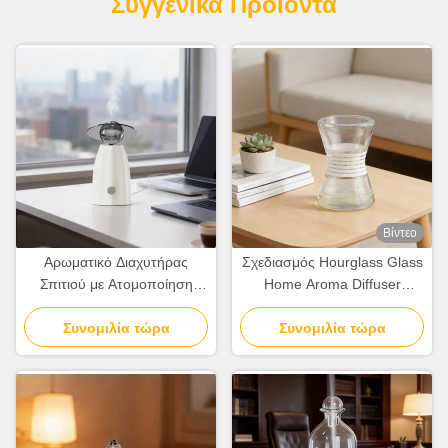
Συγγενικά Προϊόντα
Βίντεο
Αρωματικό Διαχυτήρας
Σχεδιασμός Hourglass Glass
Σπιτιού με Ατομοποίηση
Home Aroma Diffuser
Χωρίς Νερό Μοντέρνος
Λευκός Διασκορπιστής
Μινιμαλιστικός Αρωματικός
Συνομιλία τώρα
Αρώματος Γραφείου
Συνομιλία τώρα
Διαχυτήρας