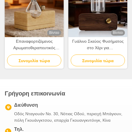
Βίντεο
Βίντεο
Επαναφορτιζόμενος
Γυάλινο Σκεύος Φυσήματος
Αρωματοθεραπευτικός
στο Χέρι για
Διαχυτής Οικιακής Χρήσης
Αρωματοθεραπεία με
100κ.μ. Κάλυψη Με
Συνομιλία τώρα
Διατήρηση Φυσικής Υφής
Συνομιλία τώρα
Ανεξάρτητο Έλεγχο
Ξύλου
Φωτισμού
Γρήγορη επικοινωνία
Διεύθυνση
Οδός Νταγιουάν Νο. 30, Νότιας Οδού, περιοχή Μπάγιουν,
πόλη Γκουάνγκτσου, επαρχία Γκουανγκντόνγκ, Κίνα
Τηλ.