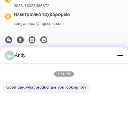
0086-15088066572
Ηλεκτρονικό ταχυδρομείο
songweihua@mgscent.com
Andy
Το Δελτίο Ενημέρωσης
Συνδρομηθείτε στο ενημερωτικό μας δελτίο για εκπτώσεις και
πολλά άλλα.
5:51 PM
Good day, what product are you looking for?