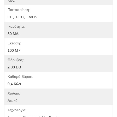
Κίνα
Πιστοποίηση:
CE、FCC、RoHS
Ικανότητα:
80 Μιλ.
Εκταση:
100 Μ ³
Θόρυβος:
≤ 38 DB
Καθαρό Βάρος:
0,4 Κιλά
Χρώμα:
Λευκό
Τεχνολογία: