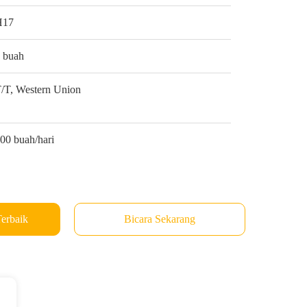
H17
 buah
/T, Western Union
00 buah/hari
erbaik
Bicara Sekarang