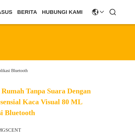
ASUS
BERITA
HUBUNGI KAMI
ikasi Bluetooth
a Rumah Tanpa Suara Dengan
sensial Kaca Visual 80 ML
i Bluetooth
MGSCENT