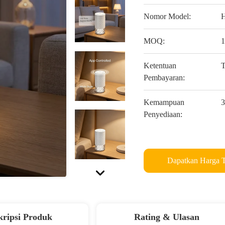
Nomor Model:
MOQ:
1
Ketentuan
T
Pembayaran:
Kemampuan
3
Penyediaan:
Dapatkan Harga T
kripsi Produk
Rating & Ulasan