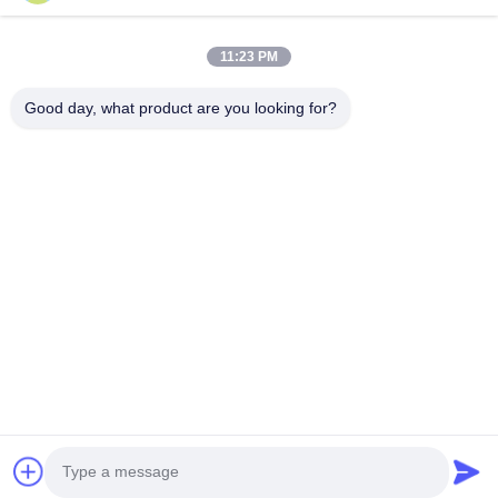
Đăng ký bản tin của chúng tôi để được giảm giá và nhiều hơn
nữa.
11:23 PM
Good day, what product are you looking for?
Liên Hệ Với Chúng Tôi
Chính sách bảo mật
|
Sơ đồ trang web
| Trung Quốc Chất lượng
tốt Máy khuếch tán hương thơm Nhà cung cấp. 2026 Guangzhou
HaoYue Fragrance Technology Co.,LTD Tất cả các quyền được
bảo lưu.