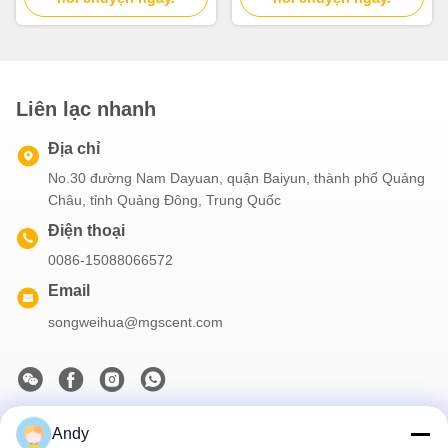
Liên lạc nhanh
Địa chỉ
No.30 đường Nam Dayuan, quận Baiyun, thành phố Quảng
Châu, tỉnh Quảng Đông, Trung Quốc
Điện thoại
0086-15088066572
Email
songweihua@mgscent.com
Andy
Thông tin của chúng tôi