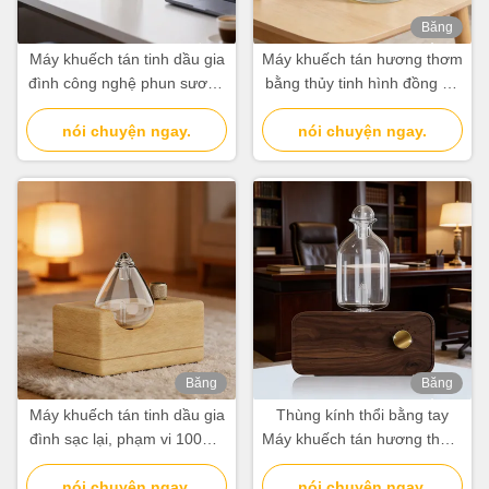
Băng
hình
Máy khuếch tán tinh dầu gia
Máy khuếch tán hương thơm
đình công nghệ phun sương
bằng thủy tinh hình đồng hồ
không nước, thiết kế hiện đại
cát dùng cho gia đình, văn
nói chuyện ngay.
tối giản
nói chuyện ngay.
phòng màu trắng
Băng
Băng
hình
hình
Máy khuếch tán tinh dầu gia
Thùng kính thổi bằng tay
đình sạc lại, phạm vi 100m³,
Máy khuếch tán hương thơm
có điều khiển đèn độc lập
với bảo quản hạt gỗ tự nhiên
nói chuyện ngay.
nói chuyện ngay.