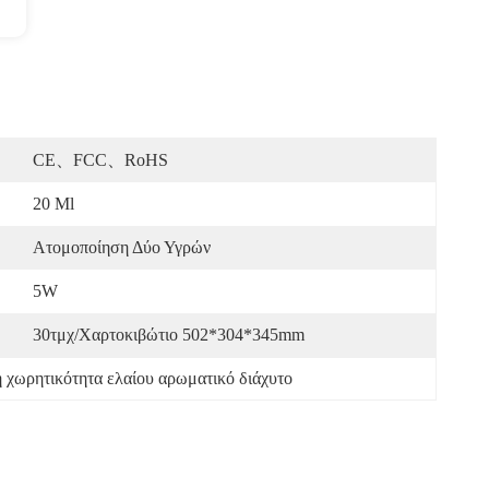
CE、FCC、RoHS
20 Ml
Ατομοποίηση Δύο Υγρών
5W
30τμχ/Χαρτοκιβώτιο 502*304*345mm
 χωρητικότητα ελαίου αρωματικό διάχυτο