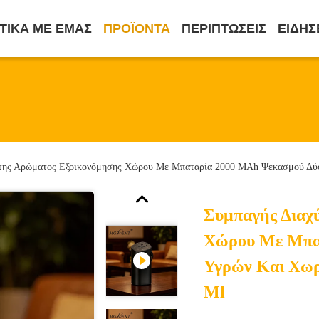
ΤΙΚΆ ΜΕ ΕΜΆΣ
ΠΡΟΪΌΝΤΑ
ΠΕΡΙΠΤΏΣΕΙΣ
ΕΙΔΉΣ
της Αρώματος Εξοικονόμησης Χώρου Με Μπαταρία 2000 MAh Ψεκασμού Δύο
Συμπαγής Διαχ
Χώρου Με Μπα
Υγρών Και Χωρ
Ml