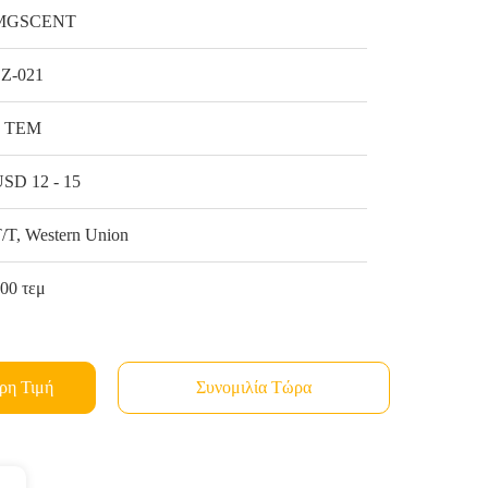
MGSCENT
SZ-021
1 ΤΕΜ
SD 12 - 15
/T, Western Union
00 τεμ
ρη Τιμή
Συνομιλία Τώρα