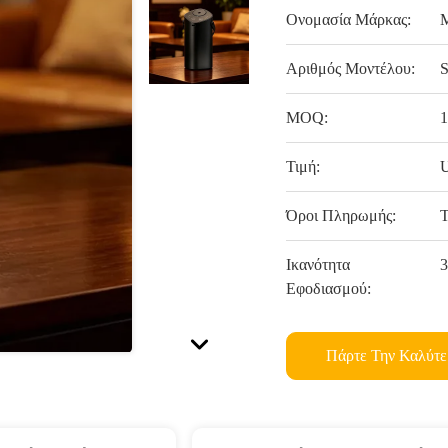
Ονομασία Μάρκας:
Αριθμός Μοντέλου:
MOQ:
Τιμή:
U
Όροι Πληρωμής:
T
Ικανότητα
3
Εφοδιασμού:
Πάρτε Την Καλύτε