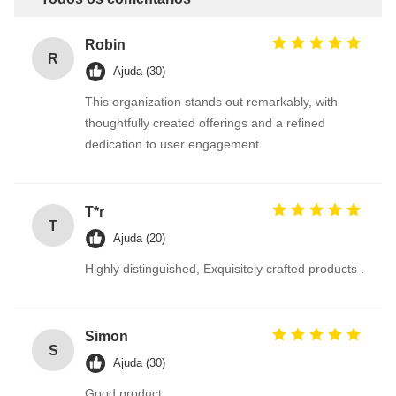
Robin
R
Ajuda (30)
This organization stands out remarkably, with
thoughtfully created offerings and a refined
dedication to user engagement.
T*r
T
Ajuda (20)
Highly distinguished, Exquisitely crafted products .
Simon
S
Ajuda (30)
Good product