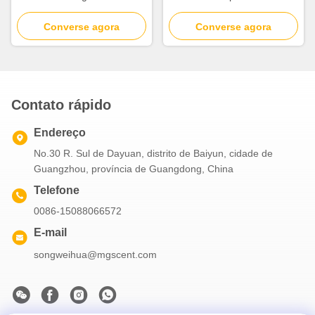
Cobertura Com Controle de
Soprado à Mão com
Iluminação Independente
Converse agora
Preservação de Grão de
Converse agora
Madeira Natural
Contato rápido
Endereço
No.30 R. Sul de Dayuan, distrito de Baiyun, cidade de
Guangzhou, província de Guangdong, China
Telefone
0086-15088066572
E-mail
songweihua@mgscent.com