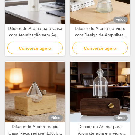
Vídeo
Difusor de Aroma para Casa
Difusor de Aroma de Vidro
com Atomização sem Água
com Design de Ampulheta
Difusor de Aroma Moderno
para Casa Difusor de
Converse agora
Minimalista
Fragrância Branco para
Converse agora
Escritório
Vídeo
Vídeo
Difusor de Aromaterapia
Difusor de Aroma para
Casa Recarregável 100cbm
Aromaterapia em Vidro