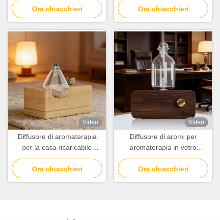
minimalista moderno
Ora chiacchieri
Ora chiacchieri
Video
Video
Diffusore di aromaterapia
Diffusore di aromi per
per la casa ricaricabile
aromaterapia in vetro
100cbm Copertura con
soffiato a mano con
controllo di illuminazione
Ora chiacchieri
conservazione venature del
Ora chiacchieri
indipendente
legno naturale