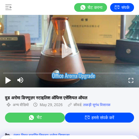
चैट करना
संपर्क
वुड अरोमा डिफ्यूज़र स्टाइलिश ऑफिस एसेंशियल ऑयल
अन्य वीडियो
May 29, 2026
कीवर्ड:
लकड़ी सुगंध विसारक
चैट
हमसे संपर्क करें
टैग:
#
चार-गियर टाइमिंग सिस्टम अरोमा डिफ्यूज़र