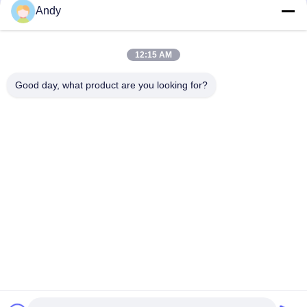
Andy
お問い合わせ
12:15 AM
弊社製品についてのお問い合わせは、こちらで受付しております.
Good day, what product are you looking for?
送信
プライバシーポリシー規約
|
地図
| 中国の良質 アロマディフュー
ザーマシン メーカー。Copyright© 2026 Guangzhou HaoYue