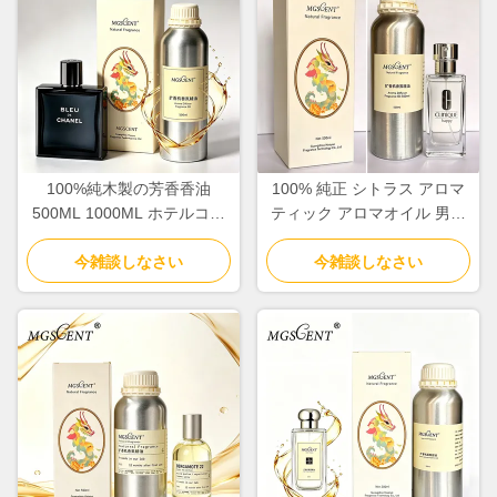
100%純木製の芳香香油
100% 純正 シトラス アロマ
500ML 1000ML ホテルコレ
ティック アロマオイル 男性
クション
用 マンダリン オレンジと セ
今雑談しなさい
今雑談しなさい
ダーノート