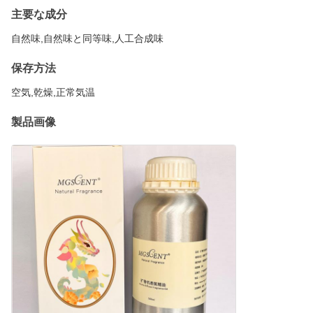
主要な成分
自然味,自然味と同等味,人工合成味
保存方法
空気,乾燥,正常気温
製品画像