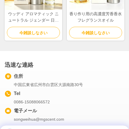
ウッディ アロマティック ニ
香り作り用の高濃度芳香香水
ュートラル ジェンダー 日常
フレグランスオイル
使いの香水オイルとフレグラ
今雑談しなさい
ンス オイル
今雑談しなさい
迅速な連絡
住所
中国広東省広州市白雲区大源南路30号
Tel
0086-15088066572
電子メール
songweihua@mgscent.com