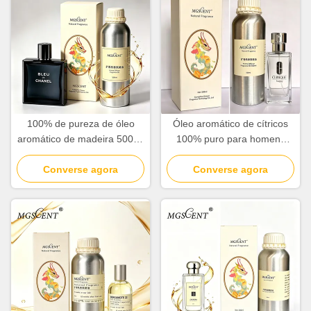
100% de pureza de óleo
Óleo aromático de cítricos
aromático de madeira 500ml
100% puro para homens
1000ml colecção de hotel
com notas de laranja
Converse agora
por atacado
mandarina e cedro
Converse agora