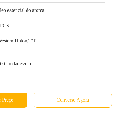
leo essencial do aroma
1PCS
estern Union,T/T
00 unidades/dia
 Preço
Converse Agora