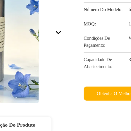
Número Do Modelo:
ó
MOQ:
Condições De
W
Pagamento:
Capacidade De
3
Abastecimento:
Obtenha O Melhor
ição Do Produto