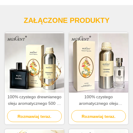
ZAŁĄCZONE PRODUKTY
100% czystego drewnianego
100% czystego
oleju aromatycznego 500 ml
aromatycznego oleju
1000 ml
cytrusowego dla mężczyzn z
Rozmawiaj teraz.
Rozmawiaj teraz.
mandarynową
pomarańczową i cedrową