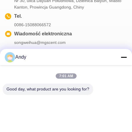
Nr 30, ulica Dayuan Południowa, Dzielnica Baiyun, Miasto
Kanton, Prowincja Guangdong, Chiny
Tel.
0086-15088066572
Wiadomość elektroniczna
songweihua@mgscent.com
Andy
Nasz biuletyn
7:01 AM
Zapisz się do naszego biuletynu z rabatami i innymi informacjami.
Good day, what product are you looking for?