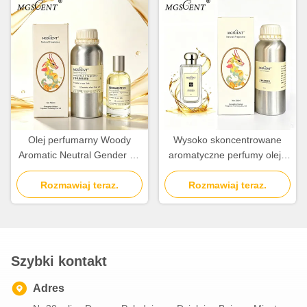
Olej perfumarny Woody
Wysoko skoncentrowane
Aromatic Neutral Gender Oil
aromatyczne perfumy oleje
i olejek zapachowy do
zapachowe do tworzenia
codziennego użytku
Rozmawiaj teraz.
Rozmawiaj teraz.
zapachów
Szybki kontakt
Adres