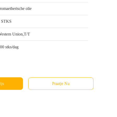
romaetherische olie
1 STKS
estern Union,T/T
00 stks/dag
ijs
Praatje Nu