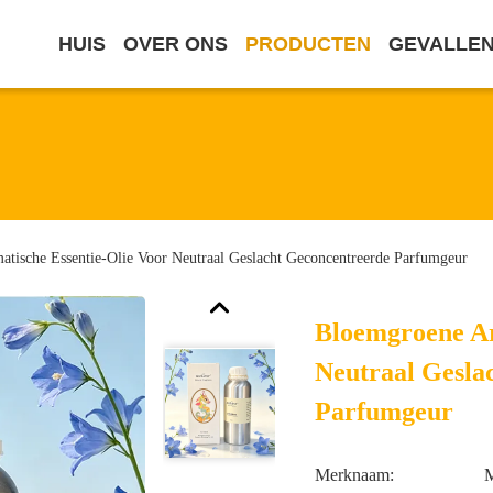
HUIS
OVER ONS
PRODUCTEN
GEVALLE
tische Essentie-Olie Voor Neutraal Geslacht Geconcentreerde Parfumgeur
Bloemgroene Ar
Neutraal Gesla
Parfumgeur
Merknaam: