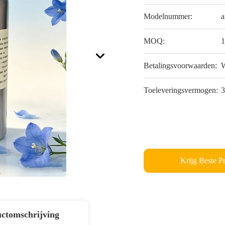
Modelnummer:
a
MOQ:
Betalingsvoorwaarden:
W
Toeleveringsvermogen:
3
Krijg Beste Pr
ctomschrijving