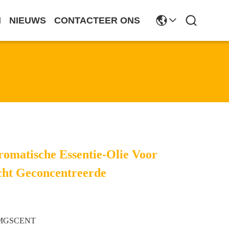
N
NIEUWS
CONTACTEER ONS
omatische Essentie-Olie Voor
cht Geconcentreerde
MGSCENT