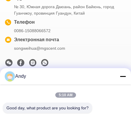
№ 30, Южная дорога Даюань, район Байюнь, город
Гуанчжоу, провинция Гуандун, Китай
Телефон
0086-15088066572
Электронная почта
songweihua@mgscent.com
Andy
Наш бюллетень
Подпишитесь на нашу информационную рассылку для
5:10 AM
получения скидок и прочего.
Good day, what product are you looking for?