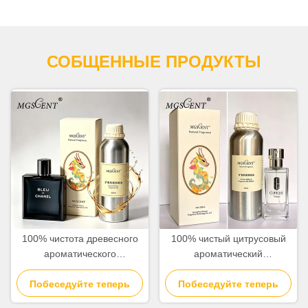
СОБЩЕННЫЕ ПРОДУКТЫ
100% чистота древесного
100% чистый цитрусовый
ароматического
ароматический
ароматического масла 500
парфюмерный масло для
Побеседуйте теперь
мл 1000 мл оптовая
мужчин с мандаринским
Побеседуйте теперь
коллекция отелей
оранжевым и кедровым