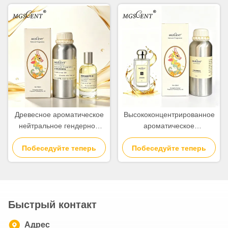
нотами
Древесное ароматическое
Высококонцентрированное
нейтральное гендерное
ароматическое
парфюмерное масло и
парфюмерное масло для
ароматическое масло для
Побеседуйте теперь
Побеседуйте теперь
создания ароматов
ежедневного
использования
Быстрый контакт
Адрес