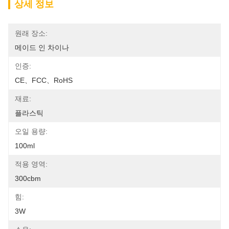
상세 정보
원래 장소:
메이드 인 차이나
인증:
CE、FCC、RoHS
재료:
플라스틱
오일 용량:
100ml
적용 영역:
300cbm
힘:
3W