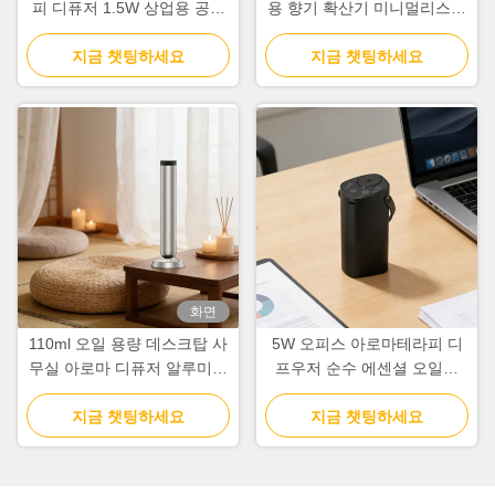
피 디퓨저 1.5W 상업용 공기
용 향기 확산기 미니멀리스트
향기 머신
레트로 디자인
지금 챗팅하세요
지금 챗팅하세요
화면
110ml 오일 용량 데스크탑 사
5W 오피스 아로마테라피 디
무실 아로마 디퓨저 알루미늄
프우저 순수 에센셜 오일용
합금 향기 공기 기계
2000mAh 배터리
지금 챗팅하세요
지금 챗팅하세요