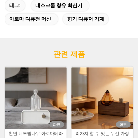
태그:
데스크톱 향유 확산기
아로마 디퓨전 머신
향기 디퓨저 기계
관련 제품
화면
화면
천연 너도밤나무 아로마테라
리차지 할 수 있는 무선 가정