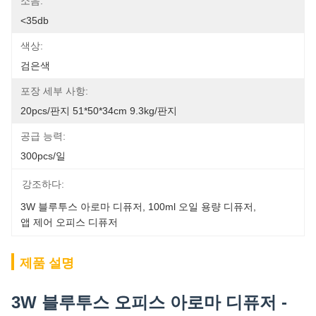
소음:
<35db
색상:
검은색
포장 세부 사항:
20pcs/판지 51*50*34cm 9.3kg/판지
공급 능력:
300pcs/일
강조하다:
3W 블루투스 아로마 디퓨저
, 
100ml 오일 용량 디퓨저
, 
앱 제어 오피스 디퓨저
제품 설명
3W 블루투스 오피스 아로마 디퓨저 -