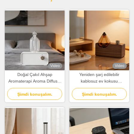
Video
Video
Doğal Çakıl Ahşap
Yeniden şarj edilebilir
Aromaterapi Aroma Diffuser
kablosuz ev kokusu
1.5W Ticari Hava Kokusu
difüzyonu minimalist retro
Şimdi konuşalım.
Makinesi
Şimdi konuşalım.
tasarımı ile