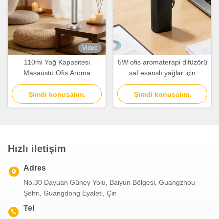
Video
110ml Yağ Kapasitesi
5W ofis aromaterapi difüzörü
Masaüstü Ofis Aroma
saf esanslı yağlar için
Diffuser Alüminyum Alaşım
2000mAh pil
Kokulu Hava Makinesi
Şimdi konuşalım.
Şimdi konuşalım.
Hızlı iletişim
Adres
No.30 Dayuan Güney Yolu, Baiyun Bölgesi, Guangzhou
Şehri, Guangdong Eyaleti, Çin
Tel