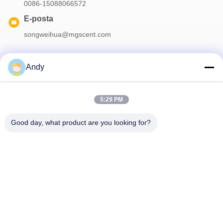
0086-15088066572
E-posta
songweihua@mgscent.com
Andy
Haber Bültenimiz
5:29 PM
İndirimler ve daha fazlası için bültenimize abone olun.
Good day, what product are you looking for?