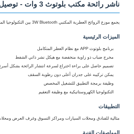
ناشر رائحة مكتب بلوتوث 3 وات - توصيل مباشر من البلاستيك الكهروستاتيكي 100 مل
يجمع موزع الروائح العطرية المكتبي 3W Bluetooth بين التكنولوجيا المتقدمة والتصميم الأنيق لإنشاء حل مثالي للرائحة المحيطة للمساحات التجارية.
الميزات الرئيسية
برنامج بلوتوث APP مع نظام العطر المتكامل
مخرج ضباب ذو زاوية منخفضة مع هيكل نشر ذاتي الشفط
تصميم حاصل على براءة اختراع لسرعة انتشار الرائحة بشكل أسرع
يمكن تركيبه على جدران أعلى دون رطوبة السقف
وظيفة برمجة التطبيق للتشغيل المخصص
التكنولوجيا الكهروستاتيكية مع وظيفة التعقيم
التطبيقات
مثالية للفنادق ومحلات السيارات ومراكز التسوق وغرف العرض ومحلات الب
المواصفات الفنية