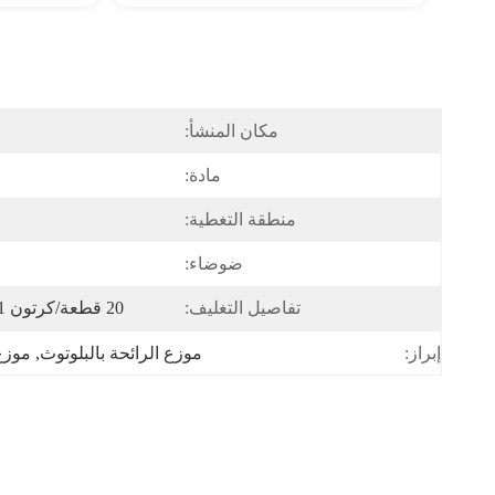
مكان المنشأ:
مادة:
منطقة التغطية:
ضوضاء:
تفاصيل التغليف:
20 قطعة/كرتون 51*50*34 سنتيمتر 9.3 كجم/كرتون
موزع الرائحة بالبلوتوث
, 
موزع ز
إبراز: