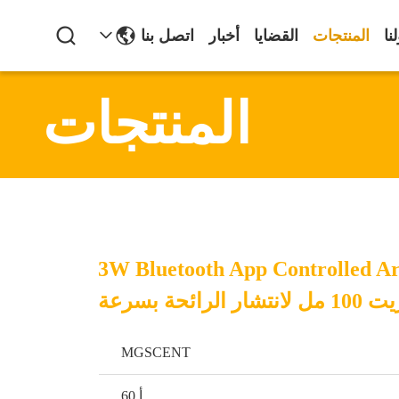
نا
المنتجات
القضايا
أخبار
اتصل بنا
المنتجات
3W Bluetooth App Controlled A
رائحة بسرعة
MGSCENT
أ 60