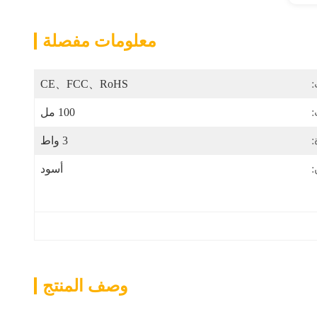
معلومات مفصلة
:
CE、FCC、RoHS
:
100 مل
:
3 واط
:
أسود
وصف المنتج