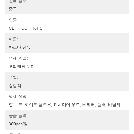
원래 장소:
중국
인증:
CE、FCC、RoHS
이름:
아로마 정유
냄새 계열:
오리엔탈 우디
성별:
중립적
냄새 설명:
향 노트: 화이트 윌로우, 캐시미어 우드, 베티버, 앰버, 바닐라
공급 능력:
300pcs/일