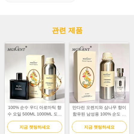
관련 제품
100% 순수 우디 아로마틱 향
만다린 오렌지와 삼나무 향이
수 오일 500ML 1000ML 도매
함유된 남성용 100% 순도 시
호텔 컬렉션
트러스 아로마틱 프래그런스
지금 챗팅하세요
지금 챗팅하세요
오일