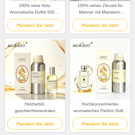
100% reine Holz-
100% reines Zitrusöl für
Aromatische Duftöl 500 ml
Männer mit Mandarin-
1000 ml Großhandel Hotel-
Orange und Cedar-Noten
Plaudern Sie Jetzt
Kollektion
Plaudern Sie Jetzt
Holzfarböl,
Hochkonzentriertes
geschlechtsneutrales
aromatisches Parfüm Duftöl
Parfümöl und Duftöl für den
zur Schaffung von Düften
täglichen Gebrauch
Plaudern Sie Jetzt
Plaudern Sie Jetzt