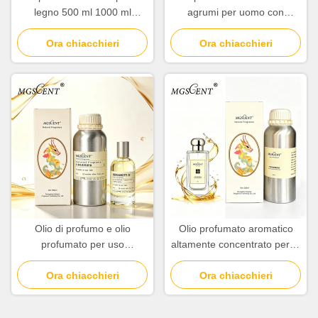
legno 500 ml 1000 ml
agrumi per uomo con
Collezione al dettaglio
purezza al 100% con note di
Ora chiacchieri
alberghiera
mandarino e cedro
Ora chiacchieri
Olio di profumo e olio
Olio profumato aromatico
profumato per uso
altamente concentrato per la
quotidiano
creazione di profumi
Ora chiacchieri
Ora chiacchieri