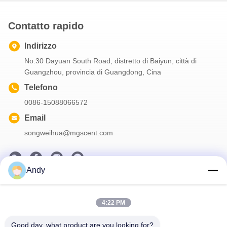
Contatto rapido
Indirizzo
No.30 Dayuan South Road, distretto di Baiyun, città di
Guangzhou, provincia di Guangdong, Cina
Telefono
0086-15088066572
Email
songweihua@mgscent.com
Andy
La nostra newsletter
Iscriviti alla nostra newsletter per sconti e altro.
4:22 PM
Good day, what product are you looking for?