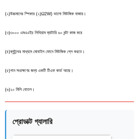
(২)
উচ্চমানের স্পিকার (২)
2W) ভালো মিউজিক বাজায়।
Ω
(৩)
৩০০০ এমএএইচ লিথিয়াম ব্যাটারি ৬০ ঘন্টা কাজ করে
(৪)
ব্লুটুথের মাধ্যমে মোবাইল ফোনে মিউজিক প্লে করতে।
(৫)
গান সংরক্ষণের জন্য একটি টিএফ কার্ড আছে।
(৬)
২০ মিলি বোতল।
প্রোডাক্ট গ্যালারি