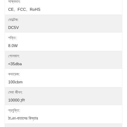
সাক্ষ্যদান:
CE、FCC、RoHS
ভোল্টেজ:
DC5V
শক্তি:
8.0W
গোলমাল:
<35dba
কভারেজ:
100cbm
সেবা জীবন:
10000 ঘন্টা
প্রযুক্তি:
ঠাণ্ডা-বাতাসের বিস্তার