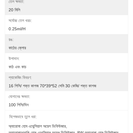
তেল ক্ষমতা:
20 মিলি
সর্বোচ্চ তেল খরচ:
0.25ml/h
রঙ:
কাঠের ক্লোর
উপাদান:
কাঠ এবং কাচ
প্যাকেজিং বিবরণ:
16 পিসি/ শক্ত কাগজ 70*39*52 সেমি 30 কেজি/ শক্ত কাগজ
যোগানের ক্ষমতা:
100 পিসি/দিন
বিশেষভাবে তুলে ধরা:
অ্যারোমা হোম এথেন্সিয়াল অয়েল ডিফিউজার
, 
অ্যারোমাথেরাপি হোম এথেন্সিয়াল অয়েল ডিফিউজার
, 
8W অ্যারোমা হোম ডিফিউজার