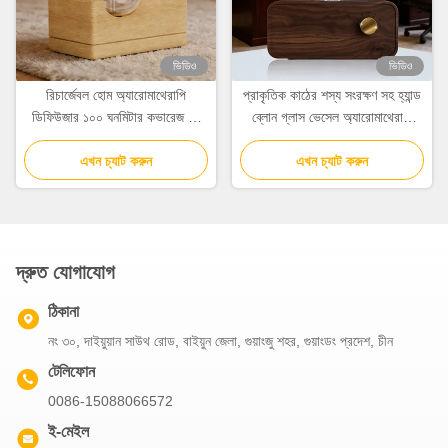
ভিডিও
ভিডিও
রিচার্জেবল হোম অ্যারোমাথেরাপি
প্রাকৃতিক কাঠের শস্য সংরক্ষণ সহ হ্যান্ড
ডিফিউজার ১০০ ঘনমিটার কভারেজ সহ
ব্লোন গ্লাস ভেসেল অ্যারোমাথেরাপি
স্বাধীন আলো নিয়ন্ত্রণ
অ্যারোমা ডিফিউজার
এখন চ্যাট করুন
এখন চ্যাট করুন
দ্রুত যোগাযোগ
ঠিকানা
নং ৩০, দাইয়ুয়ান সাউথ রোড, বাইয়ুন জেলা, গুয়াংজু শহর, গুয়াংডং প্রদেশ, চীন
টেলিফোন
0086-15088066572
ই-মেইল