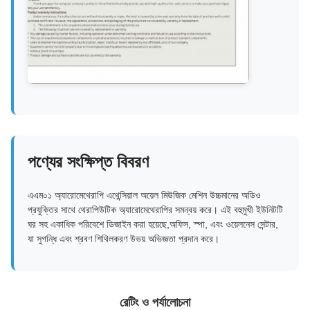
পণ্যের সংক্ষিপ্ত বিবরণ
এএম০১ অ্যারোমেথেরাপি এথেন্সিয়াল অয়েল মিউজিক মেশিন উচ্চমানের অডিও
প্রযুক্তির সাথে থেরাপিউটিক অ্যারোমেথেরাপির সমন্বয় করে। এই বহুমুখী ইউনিটটি
ঘর সহ একাধিক পরিবেশে ডিজাইন করা হয়েছে,অফিস, স্পা, এবং ওয়েলনেস সেন্টার,
যা সুগন্ধি এবং শ্রবণ শিথিলকরণ উভয় অভিজ্ঞতা প্রদান করে।
রেটিং ও পর্যালোচনা