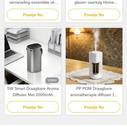
verneveling essentiële olie
glazen vaartuig Home
diffuser 100cbm met
Aroma Diffuser met
oplaadbare lithiumbatterie
Praatje Nu
natuurlijke houtkorrel
Praatje Nu
conservering
Video
5W Smart Draagbare Aroma
PP POM Draagbare
Diffuser Met 2000mAh
aromatherapie diffuser 10-
Batterij Twee Fluid
30m2 dekking met twee
Atomization
Praatje Nu
vloeistof atomisatie
Praatje Nu