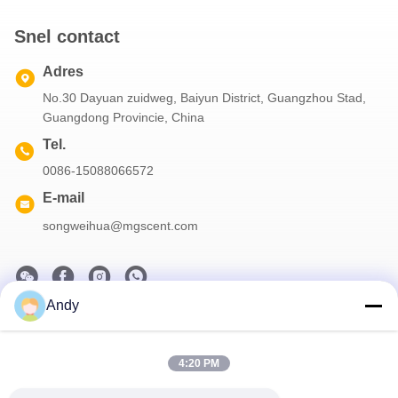
Snel contact
Adres
No.30 Dayuan zuidweg, Baiyun District, Guangzhou Stad,
Guangdong Provincie, China
Tel.
0086-15088066572
E-mail
songweihua@mgscent.com
Andy
Onze Nieuwsbrief
Abonneer u op onze nieuwsbrief voor kortingen en meer.
4:20 PM