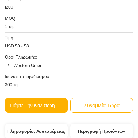
l200
MOQ:
1 τεμ
Τιμή:
USD 50 - 58
Όροι Πληρωμής:
T/T, Western Union
Ικανότητα Εφοδιασμού:
300 τεμ
Πάρτε Την Καλύτερη Τιμή
Συνομιλία Τώρα
Πληροφορίες Λεπτομέρειας
Περιγραφή Προϊόντων