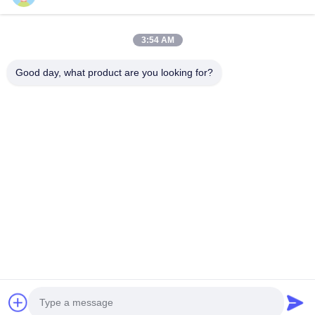
Συνδρομηθείτε στο ενημερωτικό μας δελτίο για εκπτώσεις και
πολλά άλλα.
3:54 AM
Good day, what product are you looking for?
Μας Ελάτε Σε Επαφή Με
Πολιτική μυστικότητας
|
Sitemap
| Καλή ποιότητα της Κίνας
Μηχάνημα Διάχυσης Αρωμάτων Προμηθευτής. Πνευματικά
δικαιώματα © 2026 Guangzhou HaoYue Fragrance Technology
Co.,LTD . Διατηρούνται όλα τα πνευματικά δικαιώματα.