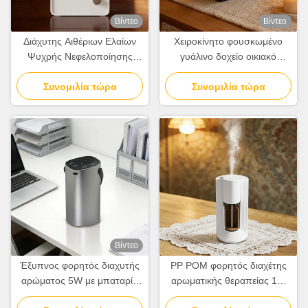
Βίντεο
Βίντεο
Διάχυτης Αιθέριων Ελαίων
Χειροκίνητο φουσκωμένο
Ψυχρής Νεφελοποίησης
γυάλινο δοχείο οικιακό
Διπλής Ροής 100κ.μ. Με
διασκορπιστή αρώματος με
Επαναφορτιζόμενη
Συνομιλία τώρα
φυσική διατήρηση κόκκων
Συνομιλία τώρα
Μπαταρία Λιθίου
ξύλου
Βίντεο
Έξυπνος φορητός διαχυτής
PP POM φορητός διαχέτης
αρώματος 5W με μπαταρία
αρωματικής θεραπείας 10-
2000mAh, διπλής υγρής
30m2 κάλυψη με δύο