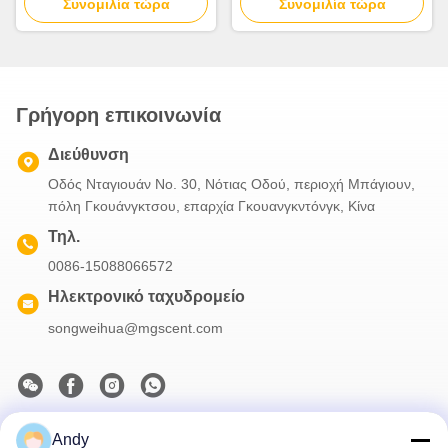
Συνομιλία τώρα
ατομοποίησης
ατομικοποίηση υγρών
Συνομιλία τώρα
Γρήγορη επικοινωνία
Διεύθυνση
Οδός Νταγιουάν Νο. 30, Νότιας Οδού, περιοχή Μπάγιουν,
πόλη Γκουάνγκτσου, επαρχία Γκουανγκντόνγκ, Κίνα
Τηλ.
0086-15088066572
Ηλεκτρονικό ταχυδρομείο
songweihua@mgscent.com
Andy
Το Δελτίο Ενημέρωσης