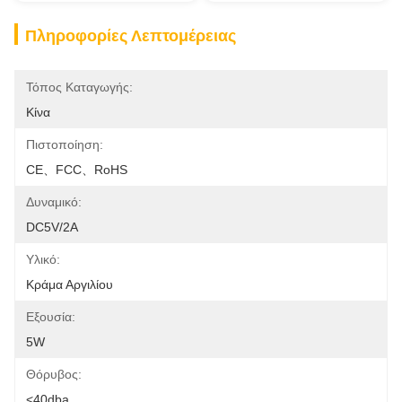
Πληροφορίες Λεπτομέρειας
Τόπος Καταγωγής:
Κίνα
Πιστοποίηση:
CE、FCC、RoHS
Δυναμικό:
DC5V/2A
Υλικό:
Κράμα Αργιλίου
Εξουσία:
5W
Θόρυβος:
<40dba