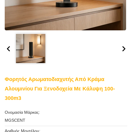
Φορητός Αρωματοδιαχυτής Από Κράμα
Αλουμινίου Για Ξενοδοχεία Με Κάλυψη 100-
300m3
Ονομασία Μάρκας:
MGSCENT
Αριθμός Μοντέλου: