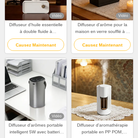
Vidéo
Vidéo
Diffuseur d'huile essentielle
Diffuseur d'arôme pour la
à double fluide à
maison en verre soufflé à la
nébulisation à froid 100 cbm
main avec préservation du
avec batterie au lithium
Causez Maintenant
Causez Maintenant
grain de bois naturel
rechargeable
Vidéo
Diffuseur d'arômes portable
Diffuseur d'aromathérapie
intelligent 5W avec batterie
portable en PP POM,