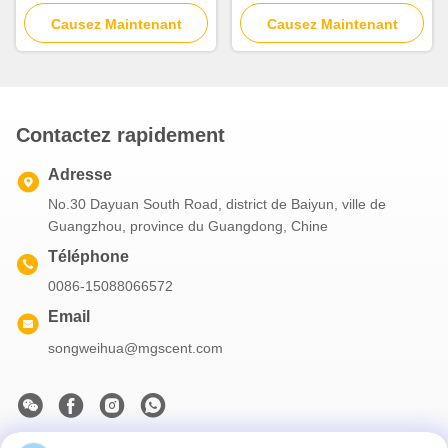
2000mAh et atomisation à
couverture de 10-30m2 avec
Causez Maintenant
deux fluides
deux atomisations de fluide
Causez Maintenant
Contactez rapidement
Adresse
No.30 Dayuan South Road, district de Baiyun, ville de
Guangzhou, province du Guangdong, Chine
Téléphone
0086-15088066572
Email
songweihua@mgscent.com