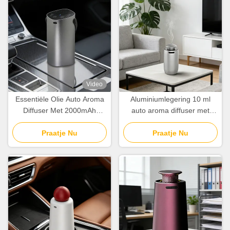
Video
Essentiële Olie Auto Aroma
Aluminiumlegering 10 ml
Diffuser Met 2000mAh
auto aroma diffuser met
Batterij Drie Atomisatiemodi
nanometer grootte
Praatje Nu
aromatische moleculen
Praatje Nu