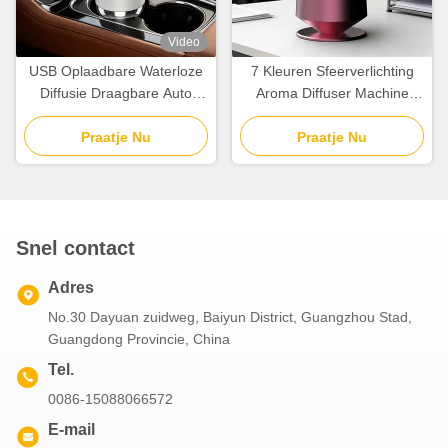
Video
USB Oplaadbare Waterloze
7 Kleuren Sfeerverlichting
Diffusie Draagbare Auto
Aroma Diffuser Machine
Aroma Diffuser Essentiële
Koude Lucht Diffusie Voor
Olie Diffuser voor
Praatje Nu
Essentiële Oliën
Praatje Nu
Luchtzuivering
Snel contact
Adres
No.30 Dayuan zuidweg, Baiyun District, Guangzhou Stad,
Guangdong Provincie, China
Tel.
0086-15088066572
E-mail