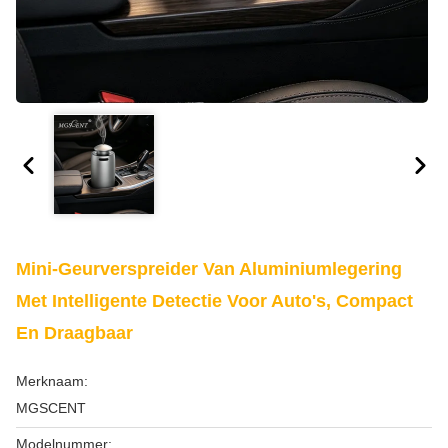
Mini-Geurverspreider Van Aluminiumlegering
Met Intelligente Detectie Voor Auto's, Compact
En Draagbaar
Merknaam:
MGSCENT
Modelnummer: