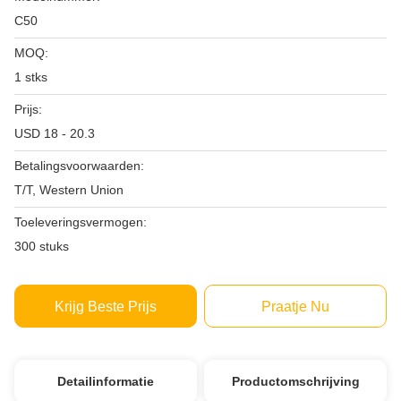
C50
MOQ:
1 stks
Prijs:
USD 18 - 20.3
Betalingsvoorwaarden:
T/T, Western Union
Toeleveringsvermogen:
300 stuks
Krijg Beste Prijs
Praatje Nu
Detailinformatie
Productomschrijving