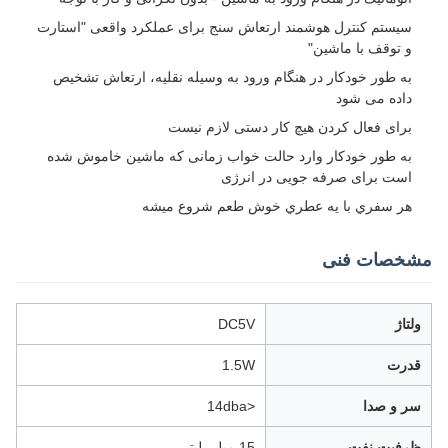
سیستم کنترل هوشمند ارتعاش سنج برای عملکرد واقعی "استارت
و توقف با ماشین"
به طور خودکار در هنگام ورود به وسیله نقلیه، ارتعاش تشخیص
داده می شود
برای فعال کردن هیچ کار دستی لازم نیست
به طور خودکار وارد حالت خواب زمانی که ماشین خاموش شده
است برای صرفه جویی در انرژی
هر سفري با يه عطري خوش طعم شروع ميشه
مشخصات فنی
ولتاژ
DC5V
قدرت
1.5W
سر و صدا
<14dba
ظرفیت نفت
15 میلی لیتر