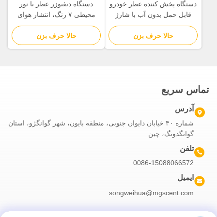
دستگاه پخش کننده عطر خودرو
دستگاه دیفیوزر عطر با نور
قابل حمل بدون آب با شارژ
محیطی ۷ رنگ، انتشار هوای
USB، پخش کننده روغن
سرد برای روغن‌های ضروری
حالا حرف بزن
ضروری برای تصفیه هوا
حالا حرف بزن
تماس سریع
آدرس
شماره ۳۰ خیابان دایوان جنوبی، منطقه بایون، شهر گوانگژو، استان
گوانگدونگ، چین
تلفن
0086-15088066572
ایمیل
songweihua@mgscent.com