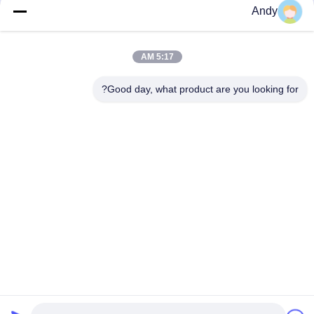
Andy
خبرنامه ما
5:17 AM
برای دریافت تخفیف ها و موارد دیگر، به خبرنامه ما ثبت نام کنید.
Good day, what product are you looking for?
با ما تماس بگیرید
سیاست حفظ حریم خصوصی
|
نقشه سایت
| چین کیفیت خوب دستگاه
پخش کننده عطر عرضه کننده. حقوق چاپ 2026 Guangzhou HaoYue