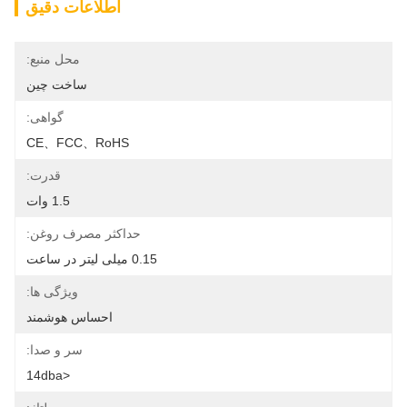
اطلاعات دقیق
محل منبع:
ساخت چین
گواهی:
CE、FCC、RoHS
قدرت:
1.5 وات
حداکثر مصرف روغن:
0.15 میلی لیتر در ساعت
ویژگی ها:
احساس هوشمند
سر و صدا:
<14dba