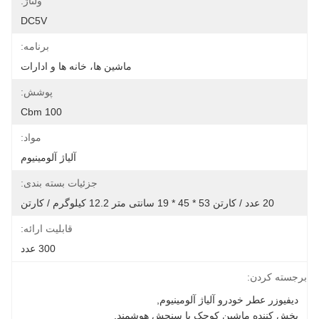
ولتاژ:
DC5V
برنامه:
ماشین ها، خانه ها و ادارات
پوشش:
100 Cbm
مواد:
آلیاژ آلومینیوم
جزئیات بسته بندی:
20 عدد / کارتن 53 * 45 * 19 سانتی متر 12.2 کیلوگرم / کارتن
قابلیت ارائه:
300 عدد
برجسته کردن:
دیفیوزر عطر خودرو آلیاژ آلومینیوم
, 
پخش کننده ماشین کوچک با سنجش هوشمند
, 