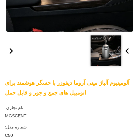
آلومینیوم آلیاژ مینی آروما دیفوزر با حسگر هوشمند برای
اتومبیل های جمع و جور و قابل حمل
نام تجاری:
MGSCENT
شماره مدل:
C50