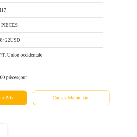
H17
1 PIÈCES
18~22USD
/T, Union occidentale
00 pièces/jour
ur Prix
Causez Maintenant