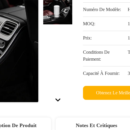
Numéro De Modèle:
MOQ:
Prix:
Conditions De
T
Paiement:
Capacité À Fournir:
3
Obtenez Le Meille
ption De Produit
Notes Et Critiques