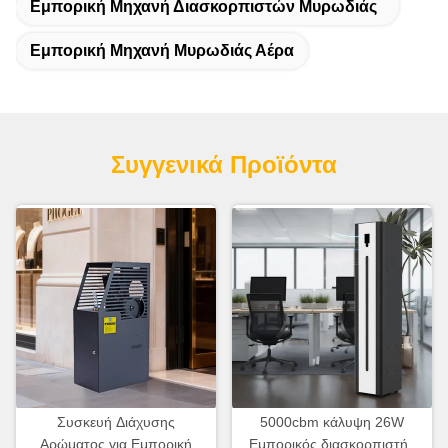
Εμπορική Μηχανή Διασκορπιστών Μυρωδιάς
Εμπορική Μηχανή Μυρωδιάς Αέρα
Συγγενικά Προϊόντα
Συσκευή Διάχυσης
5000cbm κάλυψη 26W
Αρώματος για Εμπορική
Εμπορικός διασκορπιστής