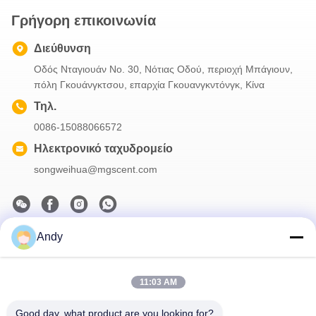
Γρήγορη επικοινωνία
Διεύθυνση
Οδός Νταγιουάν Νο. 30, Νότιας Οδού, περιοχή Μπάγιουν,
πόλη Γκουάνγκτσου, επαρχία Γκουανγκντόνγκ, Κίνα
Τηλ.
0086-15088066572
Ηλεκτρονικό ταχυδρομείο
songweihua@mgscent.com
Andy
Το Δελτίο Ενημέρωσης
Συνδρομηθείτε στο ενημερωτικό μας δελτίο για εκπτώσεις και
11:03 AM
πολλά άλλα.
Good day, what product are you looking for?