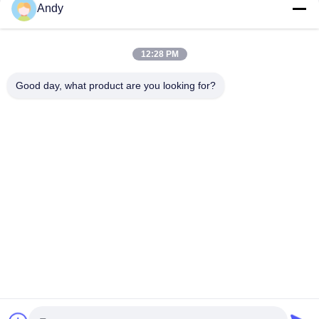
Andy
আমাদের নিউজলেটার
12:28 PM
আমাদের নিউজলেটারে সাবস্ক্রাইব করুন এবং আরও অনেক কিছু পেতে পারেন।
Good day, what product are you looking for?
আমাদের সাথে যোগাযোগ
গোপনীয়তা নীতি
|
সাইট ম্যাপ
| চীন ভালো মানের অ্যারোমা ডিফিউজার মেশিন
সরবরাহকারী। কপিরাইট © 2026 Guangzhou HaoYue Fragrance