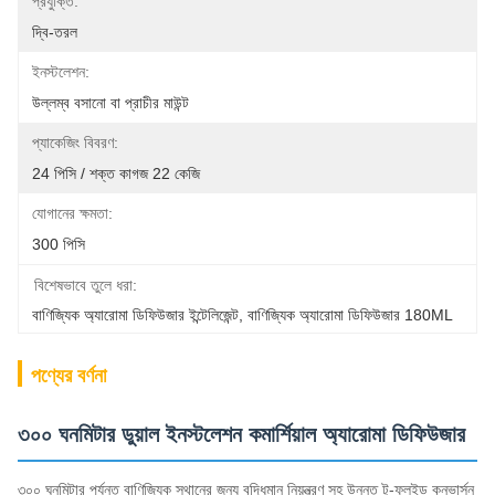
প্রযুক্তি:
দ্বি-তরল
ইনস্টলেশন:
উল্লম্ব বসানো বা প্রাচীর মাউন্ট
প্যাকেজিং বিবরণ:
24 পিসি / শক্ত কাগজ 22 কেজি
যোগানের ক্ষমতা:
300 পিসি
বিশেষভাবে তুলে ধরা:
বাণিজ্যিক অ্যারোমা ডিফিউজার ইন্টেলিজেন্ট
, 
বাণিজ্যিক অ্যারোমা ডিফিউজার 180ML
পণ্যের বর্ণনা
৩০০ ঘনমিটার ডুয়াল ইনস্টলেশন কমার্শিয়াল অ্যারোমা ডিফিউজার
৩০০ ঘনমিটার পর্যন্ত বাণিজ্যিক স্থানের জন্য বুদ্ধিমান নিয়ন্ত্রণ সহ উন্নত টু-ফ্লুইড কনভার্সন