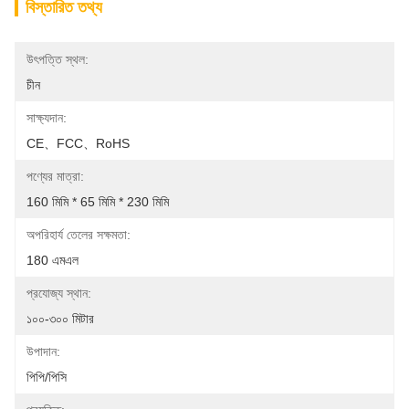
বিস্তারিত তথ্য
উৎপত্তি স্থল:
চীন
সাক্ষ্যদান:
CE、FCC、RoHS
পণ্যের মাত্রা:
160 মিমি * 65 মিমি * 230 মিমি
অপরিহার্য তেলের সক্ষমতা:
180 এমএল
প্রযোজ্য স্থান:
১০০-৩০০ মিটার
উপাদান:
পিপি/পিসি