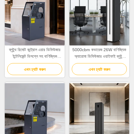
ব্লুটুথ রিমোট কন্ট্রোল এয়ার ডিফিউজার
5000cbm কভারেজ 26W বাণিজ্যিক
ইন্টেলিজেন্ট ডিসপ্লে সহ বাণিজ্যিক
অ্যারোমা ডিফিউজার ওয়াইফাই ব্লুটুথ
5000cbm কভারেজ
অ্যাপ কন্ট্রোল সহ
এখন চ্যাট করুন
এখন চ্যাট করুন