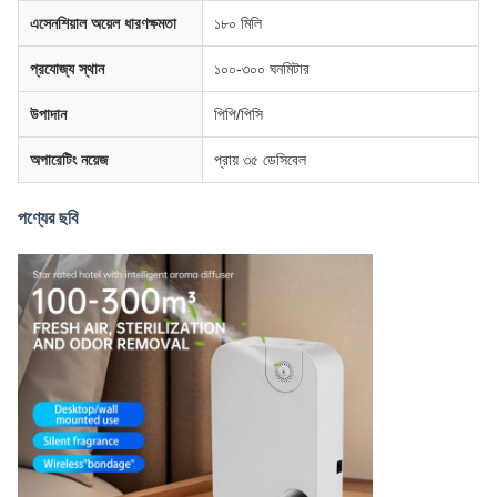
এসেনশিয়াল অয়েল ধারণক্ষমতা
১৮০ মিলি
প্রযোজ্য স্থান
১০০-৩০০ ঘনমিটার
উপাদান
পিপি/পিসি
অপারেটিং নয়েজ
প্রায় ৩৫ ডেসিবেল
পণ্যের ছবি