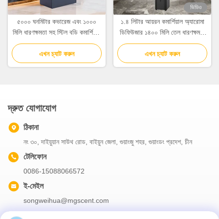
ভিডিও
৫০০০ ঘনমিটার কভারেজ এবং ১০০০
১.৪ লিটার আয়রন কমার্শিয়াল অ্যারোমা
মিলি ধারণক্ষমতা সহ স্টিল বডি কমার্শিয়াল
ডিফিউজার ১৪০০ মিলি তেল ধারণক্ষমতা
এয়ার সেন্ট মেশিন
ওয়্যারলেস সেন্ট ডিফিউজার
এখন চ্যাট করুন
এখন চ্যাট করুন
দ্রুত যোগাযোগ
ঠিকানা
নং ৩০, দাইয়ুয়ান সাউথ রোড, বাইয়ুন জেলা, গুয়াংজু শহর, গুয়াংডং প্রদেশ, চীন
টেলিফোন
0086-15088066572
ই-মেইল
songweihua@mgscent.com