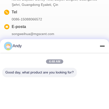
Şehri, Guangdong Eyaleti, Çin
Tel
0086-15088066572
E-posta
songweihua@mgscent.com
Andy
Haber Bültenimiz
4:48 AM
İndirimler ve daha fazlası için bültenimize abone olun.
Good day, what product are you looking for?