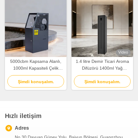
Video
5000cbm Kapsama Alanlı,
1.4 litre Demir Ticari Aroma
1000ml Kapasiteli Çelik
Difüzörü 1400ml Yağ
Gövdeli Ticari Hava
Kapasitesi Kablosuz Koku
Kokulandırma Makinesi
Şimdi konuşalım.
Şimdi konuşalım.
Difüzörü
Hızlı iletişim
Adres
No.30 Dayuan Güney Yolu, Baiyun Bölgesi, Guangzhou