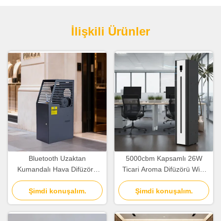
İlişkili Ürünler
Bluetooth Uzaktan
5000cbm Kapsamlı 26W
Kumandalı Hava Difüzörü
Ticari Aroma Difüzörü WiFi
Ticari Akıllı Ekranlı 5000cbm
Bluetooth APP Kontrollü
Şimdi konuşalım.
Kapsama Alanı
Şimdi konuşalım.