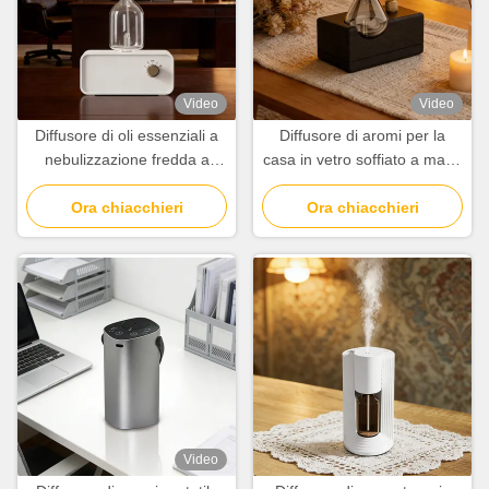
Video
Video
Diffusore di oli essenziali a
Diffusore di aromi per la
nebulizzazione fredda a
casa in vetro soffiato a mano
doppio fluido 100cbm con
con conservazione delle
batteria al litio ricaricabile
Ora chiacchieri
venature del legno naturale
Ora chiacchieri
Video