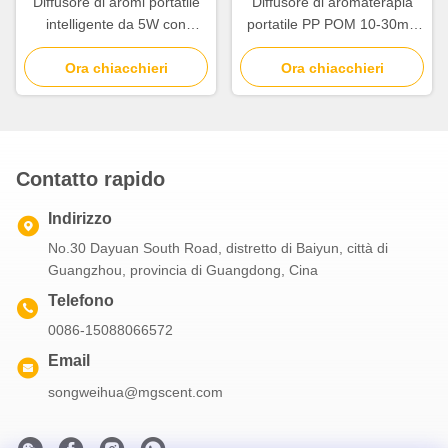
Diffusore di aromi portatile
Diffusore di aromaterapia
intelligente da 5W con
portatile PP POM 10-30m2
batteria da 2000mAh e
Copertura con due
atomizzazione a due fluidi
Ora chiacchieri
atomizzazione del fluido
Ora chiacchieri
Contatto rapido
Indirizzo
No.30 Dayuan South Road, distretto di Baiyun, città di
Guangzhou, provincia di Guangdong, Cina
Telefono
0086-15088066572
Email
songweihua@mgscent.com