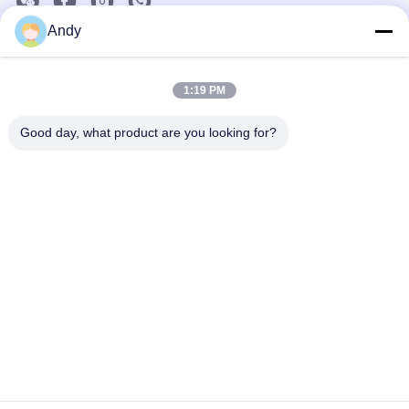
Andy
La nostra newsletter
Iscriviti alla nostra newsletter per sconti e altro.
1:19 PM
Good day, what product are you looking for?
Contattici
Norme sulla privacy
|
Mappa del sito
| Buona qualità della Cina
Macchina per diffusore di aromi Fornitore. © di Copyright 2026